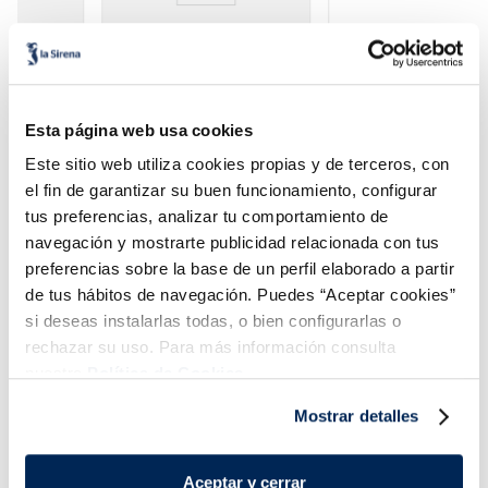
Polo Sorbete de
Polo Coconut tropical
frambuesa
sabor coco y chocolate
Esta página web usa cookies
Sin gluten
Sin lactosa
Este sitio web utiliza cookies propias y de terceros, con
Vegano
Sin gluten
el fin de garantizar su buen funcionamiento, configurar
3,49 €
3,49 €
Caja 6u 360 ml
Caja 6 u 420 ml
tus preferencias, analizar tu comportamiento de
navegación y mostrarte publicidad relacionada con tus
Añadir
Añadir
preferencias sobre la base de un perfil elaborado a partir
de tus hábitos de navegación. Puedes “Aceptar cookies”
si deseas instalarlas todas, o bien configurarlas o
rechazar su uso. Para más información consulta
nuestra
Política de Cookies.
Mostrar detalles
¡Combínalo y hazte un menú de 10!
Aceptar y cerrar