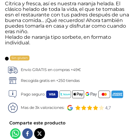
Cítrica y fresca, así es nuestra naranja helada. El
clásico helado de toda la vida, el que te tomabas
5
.
verduras
esn el restaurante con tus padres después de una
buena comida… ¡Qué recuerdos! Ahora también
6
.
croquetas
puedes tomarla en casa y disfrutar como cuando
eras niño.
Helado de naranja tipo sorbete, en formato
7
.
canelones
individual.
8
.
gambon
Sin gluten
Envío GRATIS en compras +49€
9
.
listísimos
Recogida gratis en +250 tiendas
10
.
pollo
Pago seguro:
Mas de 3k valoraciones: