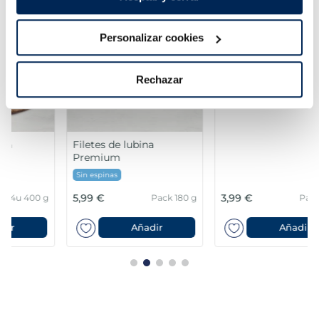
Personalizar cookies
Rechazar
Filetes de lubina
Mejillón de origen
Premium
nacional en su jugo
Sin espinas
5,99 €
3,99 €
Pack 180 g
Pack 500g
Añadir
Añadir