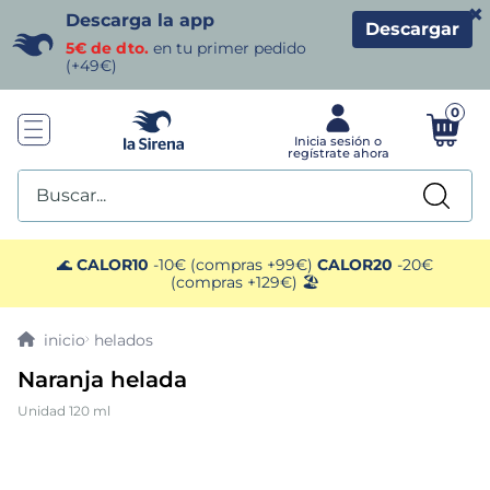
×
Descarga la app
Descargar
5€ de dto.
en tu primer pedido
(+49€)
0
Buscar...
TÉRMINOS MÁS BUSCADOS
🌊
CALOR10
-10€ (compras +99€)
CALOR20
-20€
(compras +129€) 🏖️
1
.
helados sirena
helados
2
.
gambas
Naranja helada
Unidad 120 ml
3
.
patatas
4
.
gamba