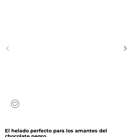
5
.
verduras
6
.
croquetas
7
.
canelones
8
.
gambon
9
.
listísimos
10
.
pollo
El helado perfecto para los amantes del
chocolate negro.