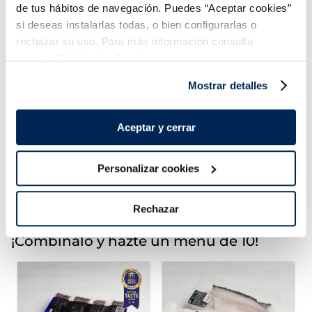
de tus hábitos de navegación. Puedes “Aceptar cookies”
si deseas instalarlas todas, o bien configurarlas o
Bombón Magnum
Bombón Magnum Frac
Double Gold Billionaire
rechazar su uso. Para más información consulta
Collection
nuestra
Política de Cookies.
Sin gluten
4,99 €
4,99 €
Caja 3u255 ml
Caja 3u 270ml
Mostrar detalles
Añadir
Añadir
Aceptar y cerrar
COMBINABLE
Personalizar cookies
Rechazar
¡Combínalo y hazte un menú de 10!