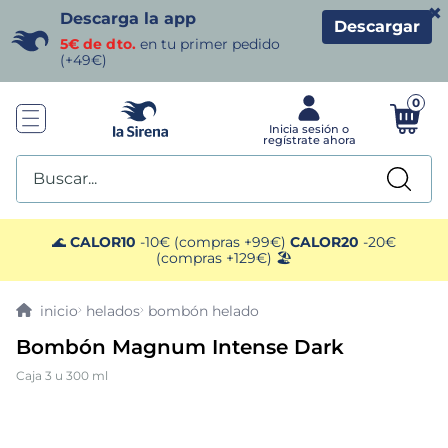
×
Descarga la app
Descargar
5€ de dto.
en tu primer pedido
(+49€)
0
Buscar...
TÉRMINOS MÁS BUSCADOS
🌊
CALOR10
-10€ (compras +99€)
CALOR20
-20€
(compras +129€) 🏖️
1
.
helados sirena
helados
bombón helado
2
.
gambas
Bombón Magnum Intense Dark
Caja 3 u 300 ml
3
.
patatas
4
.
gamba