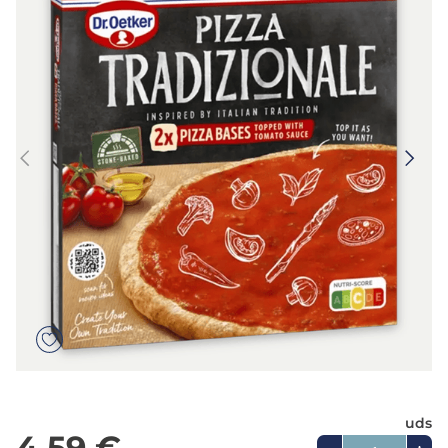
5
.
verduras
6
.
croquetas
7
.
canelones
8
.
gambon
9
.
listísimos
10
.
pollo
uds
4,59 €