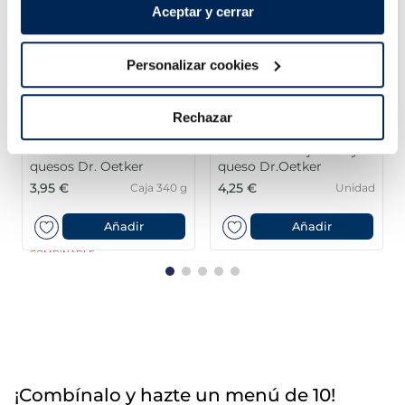
Aceptar y cerrar
Personalizar cookies
Rechazar
Pizza fina Ristorante 4
Piccolissimas jamon y
quesos Dr. Oetker
queso Dr.Oetker
3,95 €
4,25 €
Caja 340 g
Unidad
Añadir
Añadir
COMBINABLE
¡Combínalo y hazte un menú de 10!