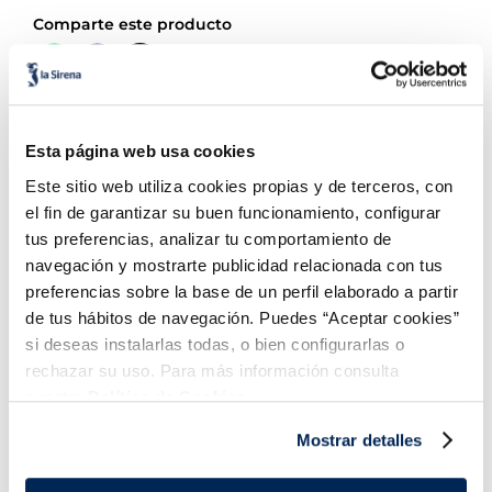
Esta página web usa cookies
Preparación y descongelación
Este sitio web utiliza cookies propias y de terceros, con
el fin de garantizar su buen funcionamiento, configurar
Información complementaria
tus preferencias, analizar tu comportamiento de
navegación y mostrarte publicidad relacionada con tus
preferencias sobre la base de un perfil elaborado a partir
de tus hábitos de navegación. Puedes “Aceptar cookies”
Información Nutricional
si deseas instalarlas todas, o bien configurarlas o
rechazar su uso. Para más información consulta
nuestra
Política de Cookies.
También te puede interesar...
Mostrar detalles
P