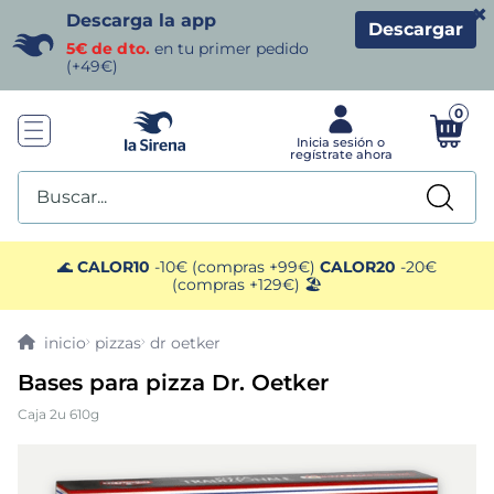
×
Descarga la app
Descargar
5€ de dto.
en tu primer pedido
(+49€)
0
Buscar...
TÉRMINOS MÁS BUSCADOS
🌊
CALOR10
-10€ (compras +99€)
CALOR20
-20€
(compras +129€) 🏖️
1
.
helados sirena
pizzas
dr oetker
2
.
gambas
Bases para pizza Dr. Oetker
Caja 2u 610g
3
.
patatas
4
.
gamba