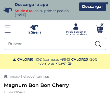
×
Descarga la app
Descargar
5€ de dto.
en tu primer pedido
(+49€)
0
Buscar...
TÉRMINOS MÁS BUSCADOS
🌊
CALOR10
-10€ (compras +99€)
CALOR20
-20€
(compras +129€) 🏖️
1
.
helados sirena
helados
tarrinas
2
.
gambas
Magnum Bon Bon Cherry
Unidad 204ml
3
.
patatas
4
.
gamba