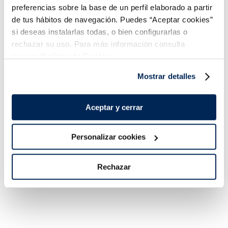
preferencias sobre la base de un perfil elaborado a partir
Magnum mini Classic
de tus hábitos de navegación. Puedes “Aceptar cookies”
surtido 8 unidades
si deseas instalarlas todas, o bien configurarlas o
rechazar su uso. Para más información consulta
Sin gluten
nuestra
Política de Cookies.
Caja 6+2 u 440
4,99 €
5,99 €
ml
Caja 6 x 55ml
ml
Mostrar detalles
Añadir
Añadir
Aceptar y cerrar
Personalizar cookies
Rechazar