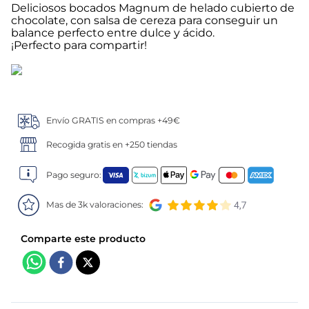
Deliciosos bocados Magnum de helado cubierto de
chocolate, con salsa de cereza para conseguir un
5
.
verduras
balance perfecto entre dulce y ácido.
¡Perfecto para compartir!
6
.
croquetas
7
.
canelones
Envío GRATIS en compras +49€
8
.
gambon
Recogida gratis en +250 tiendas
9
.
listísimos
Pago seguro:
10
.
pollo
Mas de 3k valoraciones: