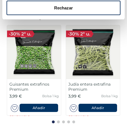
Rechazar
¡Combínalo y hazte un menú de 10!
Guisantes extrafinos
Judía entera extrafina
Premium
Premium
3,99 €
3,99 €
Bolsa 1 kg
Bolsa 1 kg
Añadir
Añadir
COMBINABLE
COMBINABLE