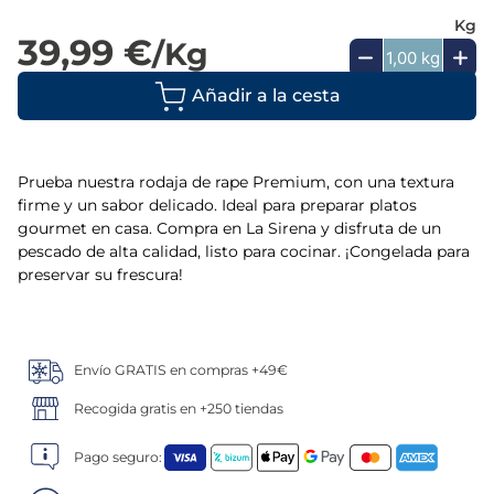
Kg
5
.
verduras
39,99 €
/Kg
6
.
croquetas
Añadir a la cesta
7
.
canelones
Prueba nuestra rodaja de rape Premium, con una textura
8
.
gambon
firme y un sabor delicado. Ideal para preparar platos
gourmet en casa. Compra en La Sirena y disfruta de un
pescado de alta calidad, listo para cocinar. ¡Congelada para
9
.
sushi
preservar su frescura!
10
.
listísimos
Envío GRATIS en compras +49€
Recogida gratis en +250 tiendas
Pago seguro: