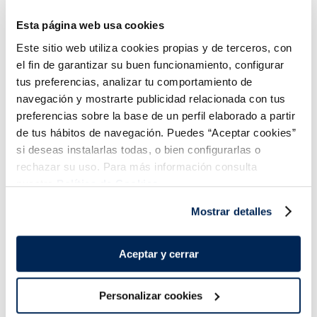
Esta página web usa cookies
Este sitio web utiliza cookies propias y de terceros, con
el fin de garantizar su buen funcionamiento, configurar
tus preferencias, analizar tu comportamiento de
navegación y mostrarte publicidad relacionada con tus
preferencias sobre la base de un perfil elaborado a partir
de tus hábitos de navegación. Puedes “Aceptar cookies”
Lomos de salmón
Rape a dados sin espinas
si deseas instalarlas todas, o bien configurarlas o
noruego Premium
rechazar su uso. Para más información consulta
Sin espinas
Sin piel
Sin espinas
Sin piel
nuestra
Política de Cookies.
20% glaseo
16,99 €
14,99 €
Pack 4 x 125 g
protector
Mostrar detalles
Añadir
Añadir
Aceptar y cerrar
Personalizar cookies