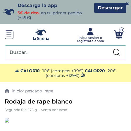
×
Descarga la app
Descargar
5€ de dto.
en tu primer pedido
(+49€)
0
Buscar...
TÉRMINOS MÁS BUSCADOS
🌊
CALOR10
-10€ (compras +99€)
CALOR20
-20€
(compras +129€) 🏖️
1
.
helados sirena
pescado
rape
2
.
gambas
Rodaja de rape blanco
Segunda Piel 175 g. - Venta por peso
3
.
patatas
4
.
gamba