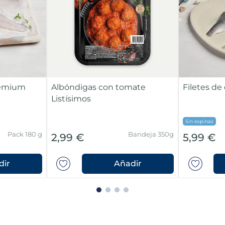
Premium
Albóndigas con tomate
Filetes d
Listísimos
Sin espinas
Pack 180 g
Bandeja 350g
2,99 €
5,99 €
dir
Añadir