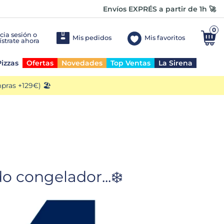
Envíos EXPRÉS a partir de 1h 🚀
0
Mis pedidos
Mis favoritos
izzas
Ofertas
Novedades
Top Ventas
La Sirena
ras +129€) 🏖️
 congelador...❄️