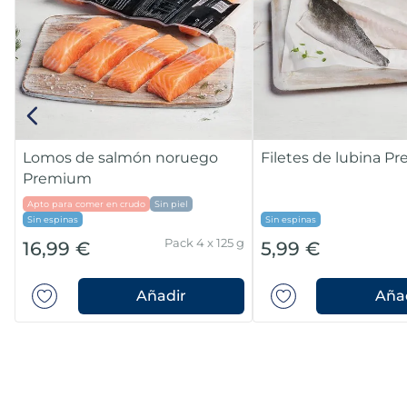
Lomos de salmón noruego
Filetes de lubina 
Premium
Apto para comer en crudo
Sin piel
Sin espinas
Sin espinas
Pack 4 x 125 g
16,99 €
5,99 €
Añadir
Aña