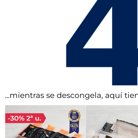
7
.
canelones
8
.
listísimos
9
.
gambon
10
.
pollo
...mientras se descongela, aquí ti