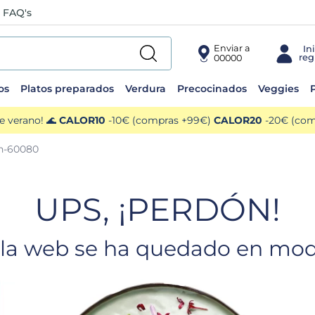
FAQ's
Enviar a
00000
os
Platos preparados
Verdura
Precocinados
Veggies
P
e verano! 🌊
CALOR10
-10€ (compras +99€)
CALOR20
-20€ (comp
gh-60080
UPS, ¡PERDÓN!
e la web se ha quedado en modo