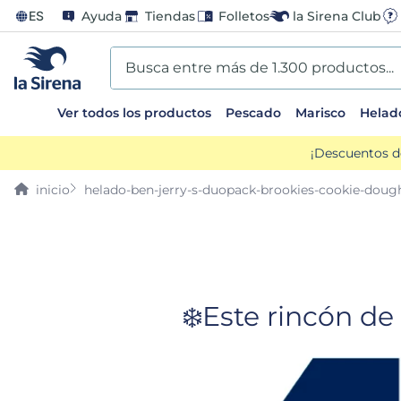
ES
Ayuda
Tiendas
Folletos
la Sirena Club
Busca entre más de 1.300 productos...
Ver todos los productos
Pescado
Marisco
Helad
TÉRMINOS MÁS BUSCADOS
¡Descuentos d
1
.
helados sirena
helado-ben-jerry-s-duopack-brookies-cookie-dou
2
.
gambas
3
.
patatas
4
.
gamba
❄️Este rincón d
5
.
verduras
6
.
croquetas