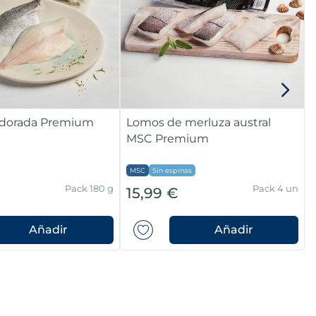
e dorada Premium
Lomos de merluza austral
MSC Premium
MSC
Sin espinas
Pack 180 g
Pack 4 un
15,99 €
Añadir
Añadir