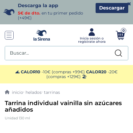
×
Descarga la app
Descargar
5€ de dto.
en tu primer pedido
(+49€)
0
Buscar...
TÉRMINOS MÁS BUSCADOS
🌊
CALOR10
-10€ (compras +99€)
CALOR20
-20€
(compras +129€) 🏖️
1
.
helados sirena
helados
tarrinas
2
.
gambas
Tarrina individual vainilla sin azúcares
añadidos
3
.
patatas
Unidad 130 ml
4
.
gamba