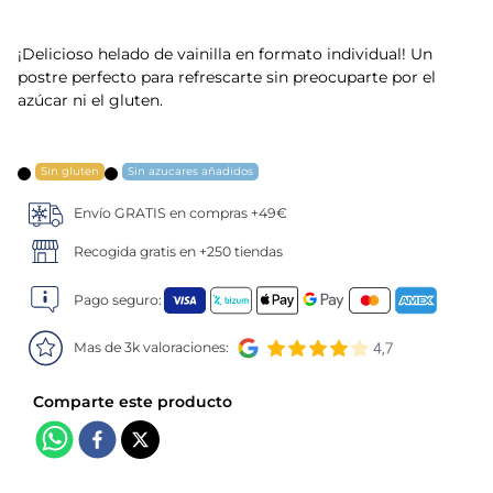
5
.
verduras
¡Delicioso helado de vainilla en formato individual! Un
postre perfecto para refrescarte sin preocuparte por el
6
.
croquetas
azúcar ni el gluten.
7
.
canelones
Sin gluten
Sin azucares añadidos
8
.
gambon
Envío GRATIS en compras +49€
9
.
sushi
Recogida gratis en +250 tiendas
Pago seguro:
10
.
listísimos
Mas de 3k valoraciones: