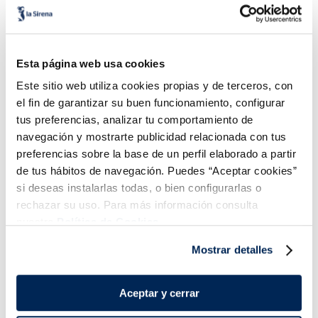
Tarrina individual de
Tarrina individual de
turrón
limón con galleta
Esta página web usa cookies
Este sitio web utiliza cookies propias y de terceros, con
Sin gluten
Sin gluten
el fin de garantizar su buen funcionamiento, configurar
1,49 €
1,49 €
Unidad 135 ml
Unidad 135 g
tus preferencias, analizar tu comportamiento de
navegación y mostrarte publicidad relacionada con tus
Añadir
Añadir
preferencias sobre la base de un perfil elaborado a partir
de tus hábitos de navegación. Puedes “Aceptar cookies”
si deseas instalarlas todas, o bien configurarlas o
rechazar su uso. Para más información consulta
nuestra
Política de Cookies.
Mostrar detalles
¡Combínalo y hazte un menú de 10!
Aceptar y cerrar