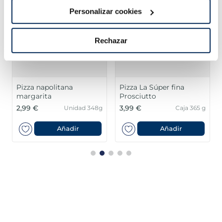
Personalizar cookies
Rechazar
Pizza napolitana
Pizza La Súper fina
margarita
Prosciutto
2,99 €
3,99 €
Unidad 348g
Caja 365 g
Añadir
Añadir