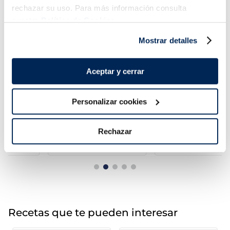
rechazar su uso. Para más información consulta
nuestra
Política de Cookies.
Mostrar detalles
Aceptar y cerrar
Personalizar cookies
Arroz blanco micro
Brócoli
Listísimos
1,79 €
1,99 €
Bolsa 4 x 150g
Bolsa 600g
Rechazar
Añadir
Añadir
Recetas que te pueden interesar