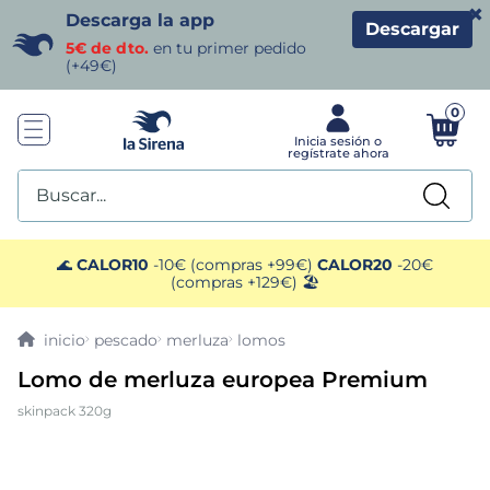
×
Descarga la app
Descargar
5€ de dto.
en tu primer pedido
(+49€)
0
Buscar...
TÉRMINOS MÁS BUSCADOS
🌊
CALOR10
-10€ (compras +99€)
CALOR20
-20€
(compras +129€) 🏖️
1
.
helados sirena
pescado
merluza
lomos
2
.
patatas
Lomo de merluza europea Premium
skinpack 320g
3
.
gamba
4
.
croquetas