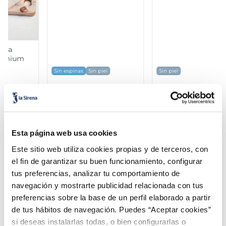
Corazones de merluza
Filetes de merluza sin
del Cabo MSC
piel Basic
Sin espinas
Sin piel
Sin piel
7,49 €
8,99 €
Pack 480g
Bolsa 900 g
Añadir
Añadir
Esta página web usa cookies
Este sitio web utiliza cookies propias y de terceros, con
el fin de garantizar su buen funcionamiento, configurar
tus preferencias, analizar tu comportamiento de
navegación y mostrarte publicidad relacionada con tus
preferencias sobre la base de un perfil elaborado a partir
¡Combínalo y hazte un menú de 10!
de tus hábitos de navegación. Puedes “Aceptar cookies”
si deseas instalarlas todas, o bien configurarlas o