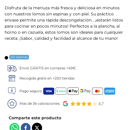
Disfruta de la merluza más fresca y deliciosa en minutos
5
.
verduras
con nuestros lomos sin espinas y con piel. Su práctico
envase permite una rápida descongelación... ¡estarán listos
6
.
canelones
para cocinar en pocos minutos! Perfectos a la plancha, al
horno o en cazuela, estos lomos son ideales para cualquier
7
.
gambon
receta. ¡Sabor, calidad y facilidad al alcance de tu mano!
8
.
sushi
Sin espinas
9
.
listísimos
Envío GRATIS en compras +49€
Recogida gratis en +250 tiendas
10
.
tarta
Pago seguro:
Mas de 3k valoraciones: