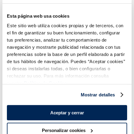
Alitas de pollo barbacoa
Mini rollitos primavera
3,49 €
3,99 €
Esta página web usa cookies
Caja 300g
Bolsa 400g
Este sitio web utiliza cookies propias y de terceros, con
Añadir
Añadir
el fin de garantizar su buen funcionamiento, configurar
tus preferencias, analizar tu comportamiento de
navegación y mostrarte publicidad relacionada con tus
preferencias sobre la base de un perfil elaborado a partir
de tus hábitos de navegación. Puedes “Aceptar cookies”
si deseas instalarlas todas, o bien configurarlas o
rechazar su uso. Para más información consulta
nuestra
Política de Cookies.
¡Combínalo y hazte un menú de 10!
Mostrar detalles
Aceptar y cerrar
Personalizar cookies