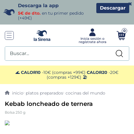
×
Descarga la app
Descargar
5€ de dto.
en tu primer pedido
(+49€)
0
Buscar...
TÉRMINOS MÁS BUSCADOS
🌊
CALOR10
-10€ (compras +99€)
CALOR20
-20€
(compras +129€) 🏖️
1
.
helados sirena
platos preparados
cocinas del mundo
2
.
gambas
Kebab loncheado de ternera
Bolsa 250 g
3
.
patatas
4
.
gamba