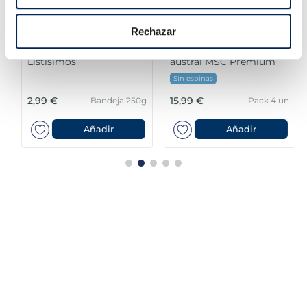
Rechazar
Merluza con salsa verde
Lomos de merluza
Listísimos
austral MSC Premium
Sin espinas
2,99 €
15,99 €
Bandeja 250g
Pack 4 un
Añadir
Añadir