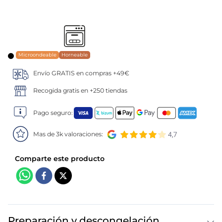
5
.
verduras
6
.
croquetas
Microondeable
Horneable
7
.
canelones
Envío GRATIS en compras +49€
8
.
gambon
Recogida gratis en +250 tiendas
Pago seguro:
9
.
listísimos
Mas de 3k valoraciones:
10
.
pollo
Preparación y descongelación