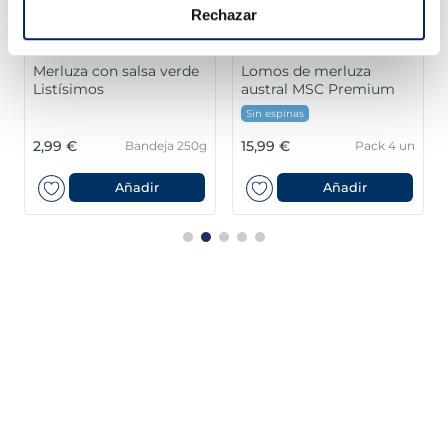
Rechazar
Merluza con salsa verde
Lomos de merluza
Listísimos
austral MSC Premium
Sin espinas
2,99 €
15,99 €
Bandeja 250g
Pack 4 un
Añadir
Añadir