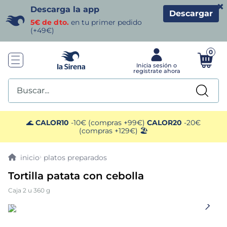
×
Descarga la app
Descargar
5€ de dto.
en tu primer pedido
(+49€)
0
Buscar...
TÉRMINOS MÁS BUSCADOS
🌊
CALOR10
-10€ (compras +99€)
CALOR20
-20€
(compras +129€) 🏖️
1
.
helados sirena
platos preparados
2
.
gambas
Tortilla patata con cebolla
Caja 2 u 360 g
3
.
patatas
4
.
gamba