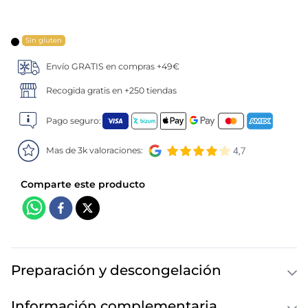
5
.
verduras
Sin gluten
6
.
croquetas
Envío GRATIS en compras +49€
7
.
canelones
Recogida gratis en +250 tiendas
Pago seguro:
8
.
gambon
Mas de 3k valoraciones:
9
.
listísimos
10
.
pollo
Preparación y descongelación
Información complementaria