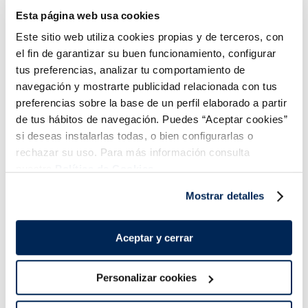
Esta página web usa cookies
3,99 €
3,99 €
Caja 400 g
Caja 400 g
Este sitio web utiliza cookies propias y de terceros, con
el fin de garantizar su buen funcionamiento, configurar
Añadir
Añadir
tus preferencias, analizar tu comportamiento de
navegación y mostrarte publicidad relacionada con tus
preferencias sobre la base de un perfil elaborado a partir
de tus hábitos de navegación. Puedes “Aceptar cookies”
si deseas instalarlas todas, o bien configurarlas o
rechazar su uso. Para más información consulta
nuestra
Política de Cookies.
¡Combínalo y hazte un menú de 10!
Mostrar detalles
Aceptar y cerrar
Personalizar cookies