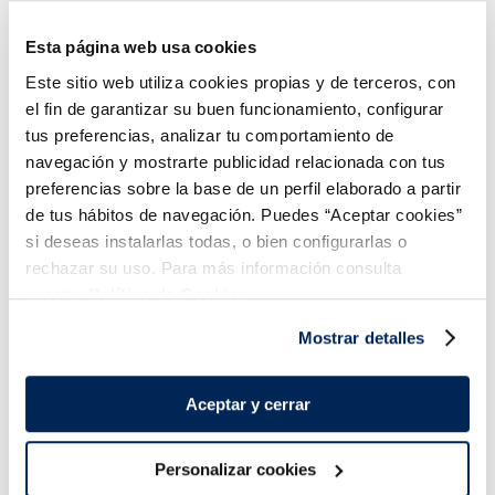
Esta página web usa cookies
Mini croissant
Mini chics de chocolate
Este sitio web utiliza cookies propias y de terceros, con
3,49 €
3,49 €
Bolsa 300 g
Bandeja 360g
el fin de garantizar su buen funcionamiento, configurar
Añadir
Añadir
tus preferencias, analizar tu comportamiento de
navegación y mostrarte publicidad relacionada con tus
preferencias sobre la base de un perfil elaborado a partir
de tus hábitos de navegación. Puedes “Aceptar cookies”
si deseas instalarlas todas, o bien configurarlas o
rechazar su uso. Para más información consulta
nuestra
Política de Cookies.
¡Combínalo y hazte un menú de 10!
Mostrar detalles
Aceptar y cerrar
Personalizar cookies