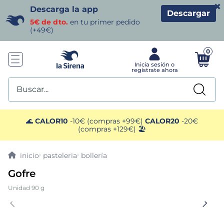
×
Descarga la app
Descargar
5€ de dto.
en tu primer pedido
(+49€)
0
Buscar...
TÉRMINOS MÁS BUSCADOS
🌊
CALOR10
-10€ (compras +99€)
CALOR20
-20€
(compras +129€) 🏖️
1
.
helados sirena
pasteleria
bollería
2
.
gambas
Gofre
Unidad 90 g
3
.
patatas
4
.
gamba