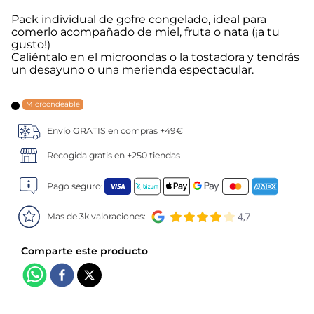
Pack individual de gofre congelado, ideal para
5
.
verduras
comerlo acompañado de miel, fruta o nata (¡a tu
gusto!)
Caliéntalo en el microondas o la tostadora y tendrás
6
.
croquetas
un desayuno o una merienda espectacular.
7
.
canelones
Microondeable
8
.
gambon
Envío GRATIS en compras +49€
Recogida gratis en +250 tiendas
9
.
listísimos
Pago seguro:
10
.
pollo
Mas de 3k valoraciones: