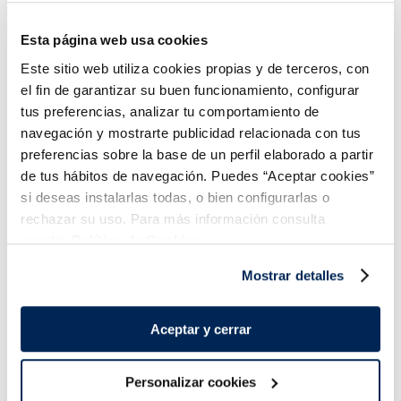
Esta página web usa cookies
Hamburguesas de
Hamburguesas de
merluza y gambas
salmón
Este sitio web utiliza cookies propias y de terceros, con
4,99 €
5,99 €
el fin de garantizar su buen funcionamiento, configurar
Pack 2u x 100g
Pack 2u x 100g
tus preferencias, analizar tu comportamiento de
Añadir
Añadir
navegación y mostrarte publicidad relacionada con tus
preferencias sobre la base de un perfil elaborado a partir
de tus hábitos de navegación. Puedes “Aceptar cookies”
si deseas instalarlas todas, o bien configurarlas o
rechazar su uso. Para más información consulta
nuestra
Política de Cookies.
Mostrar detalles
Aceptar y cerrar
Recetas que te pueden interesar
Personalizar cookies