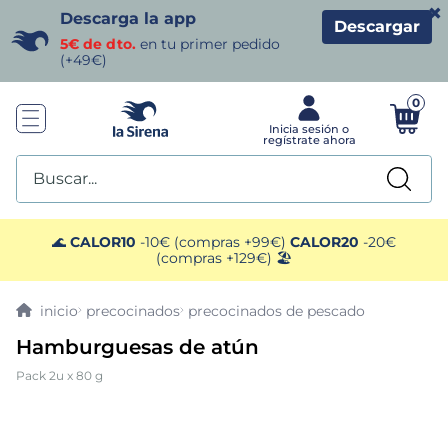
×
Descarga la app
Descargar
5€ de dto.
en tu primer pedido
(+49€)
0
Buscar...
TÉRMINOS MÁS BUSCADOS
🌊
CALOR10
-10€ (compras +99€)
CALOR20
-20€
(compras +129€) 🏖️
1
.
helados sirena
precocinados
precocinados de pescado
2
.
gambas
Hamburguesas de atún
Pack 2u x 80 g
3
.
patatas
4
.
gamba