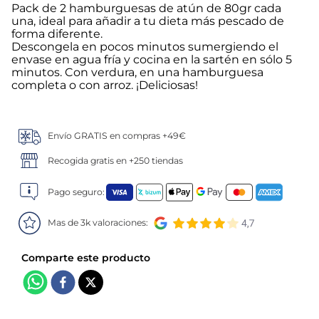
Pack de 2 hamburguesas de atún de 80gr cada
una, ideal para añadir a tu dieta más pescado de
5
.
verduras
forma diferente.
Descongela en pocos minutos sumergiendo el
6
.
croquetas
envase en agua fría y cocina en la sartén en sólo 5
minutos. Con verdura, en una hamburguesa
completa o con arroz. ¡Deliciosas!
7
.
canelones
8
.
gambon
Envío GRATIS en compras +49€
Recogida gratis en +250 tiendas
9
.
listísimos
Pago seguro:
10
.
pollo
Mas de 3k valoraciones: