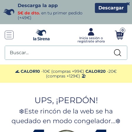
×
Descarga la app
Descargar
5€ de dto.
en tu primer pedido
(+49€)
0
Buscar...
TÉRMINOS MÁS BUSCADOS
🌊
CALOR10
-10€ (compras +99€)
CALOR20
-20€
(compras +129€) 🏖️
1
.
helados sirena
UPS, ¡PERDÓN!
2
.
gambas
❄️Este rincón de la web se ha
3
.
patatas
quedado en modo congelador...❄️
4
.
gamba