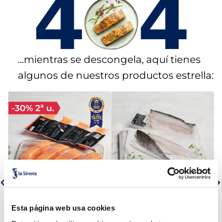
5
.
verduras
6
.
croquetas
...mientras se descongela, aquí tienes
7
.
canelones
algunos de nuestros productos estrella:
8
.
gambon
9
.
sushi
10
.
listísimos
Lomos de salmón noruego
Filetes de lubina Premium
Esta página web usa cookies
Premium