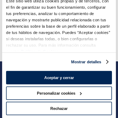
Este sitio web utiliza cookies propias y de terceros, con
Sin espinas
Sin piel
Sin espinas
el fin de garantizar su buen funcionamiento, configurar
16,99 €
5,99 €
Pack 4 x 125 g
Pack 180 g
tus preferencias, analizar tu comportamiento de
navegación y mostrarte publicidad relacionada con tus
Añadir
Añadir
preferencias sobre la base de un perfil elaborado a partir
de tus hábitos de navegación. Puedes “Aceptar cookies”
si deseas instalarlas todas, o bien configurarlas o
rechazar su uso. Para más información consulta
nuestra
Política de Cookies.
Mostrar detalles
Suscríbete a nuestra Newsletter
Aceptar y cerrar
Apúntate y recibirás ofertas exclusivas, novedades y toda la info de la
Sirena...
Personalizar cookies
ENVIAR
Rechazar
Quiero recibir información comercial y publicitaria sobre
productos, novedades y/o eventos de La Sirena de acuerdo con su