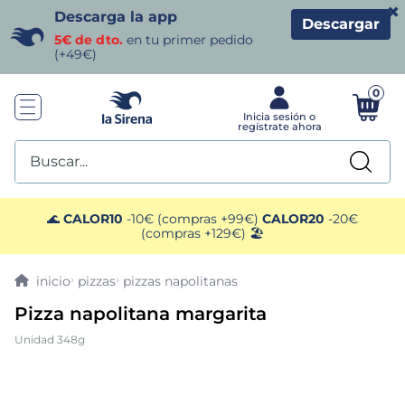
×
Descarga la app
Descargar
5€ de dto.
en tu primer pedido
(+49€)
0
Buscar...
TÉRMINOS MÁS BUSCADOS
🌊
CALOR10
-10€ (compras +99€)
CALOR20
-20€
(compras +129€) 🏖️
1
.
helados sirena
pizzas
pizzas napolitanas
2
.
gambas
Pizza napolitana margarita
Unidad 348g
3
.
patatas
4
.
gamba