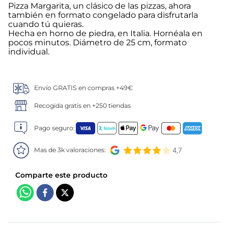
Pizza Margarita, un clásico de las pizzas, ahora
también en formato congelado para disfrutarla
5
.
verduras
cuando tú quieras.
Hecha en horno de piedra, en Italia. Hornéala en
6
.
croquetas
pocos minutos. Diámetro de 25 cm, formato
individual.
7
.
canelones
Envío GRATIS en compras +49€
8
.
gambon
Recogida gratis en +250 tiendas
9
.
listísimos
Pago seguro:
10
.
pollo
Mas de 3k valoraciones: