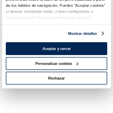
de tus hábitos de navegación. Puedes “Aceptar cookies”
Pizza La Súper fina
Pizza La Súper fina
si deseas instalarlas todas, o bien configurarlas o
bacon y salami
Prosciutto
rechazar su uso. Para más información consulta
3,99 €
3,99 €
Caja 411 g
Caja 365 g
nuestra
Política de Cookies.
Añadir
Añadir
Mostrar detalles
Aceptar y cerrar
Personalizar cookies
Rechazar