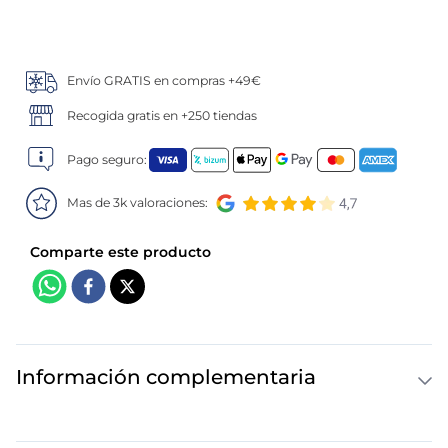
5
.
verduras
Envío GRATIS en compras +49€
6
.
croquetas
Recogida gratis en +250 tiendas
7
.
canelones
Pago seguro:
8
.
gambon
Mas de 3k valoraciones:
9
.
listísimos
10
.
pollo
Información complementaria