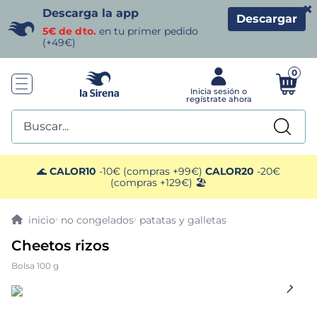
×
Descarga la app
Descargar
5€ de dto.
en tu primer pedido
(+49€)
0
Buscar...
TÉRMINOS MÁS BUSCADOS
🌊
CALOR10
-10€ (compras +99€)
CALOR20
-20€
(compras +129€) 🏖️
1
.
helados sirena
no congelados
patatas y galletas
2
.
gambas
Cheetos rizos
Bolsa 100 g
3
.
patatas
4
.
gamba