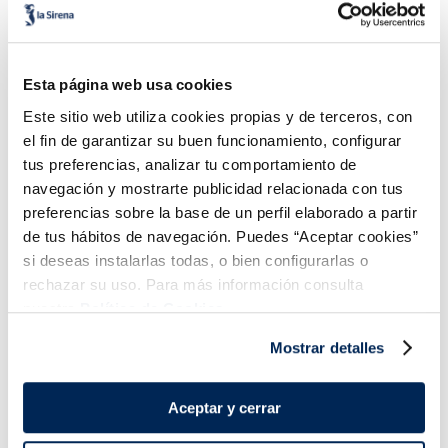
Pizza La Súper fina
Pizza La Súper fina
Esta página web usa cookies
Prosciutto
Capricciosa
3,99 €
3,99 €
Caja 365 g
Caja 383 g
Este sitio web utiliza cookies propias y de terceros, con
el fin de garantizar su buen funcionamiento, configurar
Añadir
Añadir
tus preferencias, analizar tu comportamiento de
navegación y mostrarte publicidad relacionada con tus
preferencias sobre la base de un perfil elaborado a partir
de tus hábitos de navegación. Puedes “Aceptar cookies”
si deseas instalarlas todas, o bien configurarlas o
rechazar su uso. Para más información consulta
nuestra
Política de Cookies.
¡Combínalo y hazte un menú de 10!
Mostrar detalles
Aceptar y cerrar