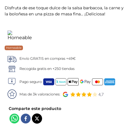
Disfruta de ese toque dulce de la salsa barbacoa, la carne y
5
.
verduras
la boloñesa en una pizza de masa fina... ¡Deliciosa!
6
.
croquetas
7
.
canelones
Horneable
8
.
gambon
Envío GRATIS en compras +49€
9
.
listísimos
Recogida gratis en +250 tiendas
10
.
pollo
Pago seguro:
Mas de 3k valoraciones: