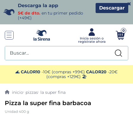
×
Descarga la app
Descargar
5€ de dto.
en tu primer pedido
(+49€)
0
Buscar...
TÉRMINOS MÁS BUSCADOS
🌊
CALOR10
-10€ (compras +99€)
CALOR20
-20€
(compras +129€) 🏖️
1
.
helados sirena
pizzas
la super fina
2
.
gambas
Pizza la super fina barbacoa
Unidad 400 g
3
.
patatas
4
.
gamba