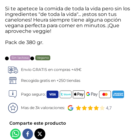
Si te apetece la comida de toda la vida pero sin los
5
.
verduras
ingredientes "de toda la vida"... ¡estos son tus
canelones! Heura siempre tiene alguna opción
vegana perfecta para comer en minutos. ¡Que
6
.
croquetas
aproveche veggie!
7
.
canelones
Pack de 380 gr.
8
.
gambon
Sin lactosa
Vegano
Envío GRATIS en compras +49€
9
.
sushi
Recogida gratis en +250 tiendas
10
.
listísimos
Pago seguro:
Mas de 3k valoraciones: