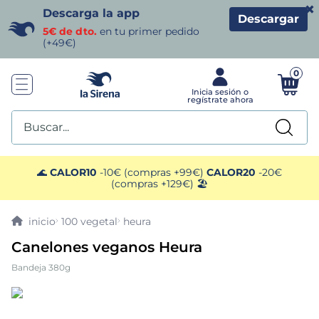
×
Descarga la app
Descargar
5€ de dto.
en tu primer pedido
(+49€)
0
Buscar...
TÉRMINOS MÁS BUSCADOS
🌊
CALOR10
-10€ (compras +99€)
CALOR20
-20€
(compras +129€) 🏖️
1
.
helados sirena
100 vegetal
heura
2
.
gambas
Canelones veganos Heura
Bandeja 380g
3
.
patatas
4
.
gamba