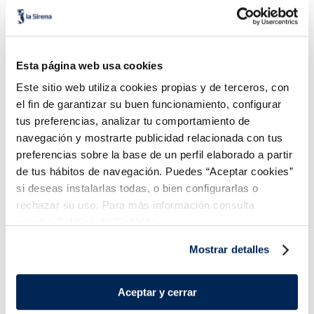
Bocados mediterráneos
Picada troceada Heura
Esta página web usa cookies
Heura
Este sitio web utiliza cookies propias y de terceros, con
Sin gluten
Vegano
Sin gluten
Vegano
el fin de garantizar su buen funcionamiento, configurar
4,49 €
4,99 €
Caja 180g
Caja 300g
tus preferencias, analizar tu comportamiento de
navegación y mostrarte publicidad relacionada con tus
Añadir
Añadir
preferencias sobre la base de un perfil elaborado a partir
COMBINABLE
de tus hábitos de navegación. Puedes “Aceptar cookies”
si deseas instalarlas todas, o bien configurarlas o
rechazar su uso. Para más información consulta
nuestra
Política de Cookies.
Mostrar detalles
¡Combínalo y hazte un menú de 10!
Aceptar y cerrar