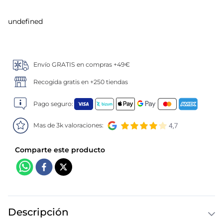
5
.
verduras
undefined
6
.
croquetas
Envío GRATIS en compras +49€
7
.
canelones
Recogida gratis en +250 tiendas
8
.
gambon
Pago seguro:
9
.
listísimos
Mas de 3k valoraciones:
10
.
pollo
Descripción