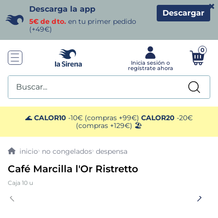
×
Descarga la app
Descargar
5€ de dto.
en tu primer pedido
(+49€)
0
Buscar...
TÉRMINOS MÁS BUSCADOS
🌊
CALOR10
-10€ (compras +99€)
CALOR20
-20€
(compras +129€) 🏖️
1
.
helados sirena
no congelados
despensa
2
.
gambas
Café Marcilla l'Or Ristretto
Caja 10 u
3
.
patatas
4
.
gamba