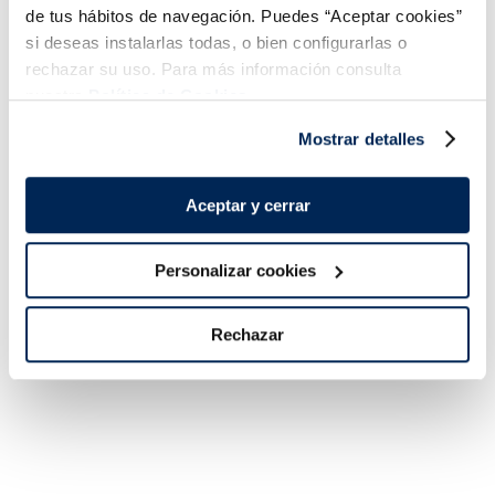
de tus hábitos de navegación. Puedes “Aceptar cookies”
si deseas instalarlas todas, o bien configurarlas o
rechazar su uso. Para más información consulta
nuestra
Política de Cookies.
Mostrar detalles
Lomos de merluza
Filetes de lubina
austral MSC Premium
Premium
Sin espinas
Sin espinas
Aceptar y cerrar
15,99 €
5,99 €
g
Pack 4 un
Pack 180 g
Personalizar cookies
Añadir
Añadir
Rechazar