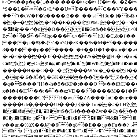
Q��p�q�(ۃ��� ����c�{J��,"�Z�0�� A�����S�00}�s�8(�~ �M^��q�cqm�쑕
*S��L�=�G>L*��U=P����C��VY���˧X�ޣ=��W-5O�@'����=X �?��y>x�}��lx�?K����F
��"t�cW�F�\:����r2��=��|s[H3u�jj�B߷|� 
��~���^t��E�j��JD%U]���~`��)
�᰹��p��<'�o]�O�� ζ ���G#&�h�cu
B;��S�§lqo���u<�� hآ.0�C,&�{�� ���ހo�u�������aW��\:H~���>����t�>G~
���¡k�ޔ�$8^�u3Q�zK��$s�M���-������N�q�^zA3R�b�zj��[� <� wH7%��I4�7�2M ���XvW쓬
8��P���p������_�+�̳�D�T��#m�!�wG�:� � �h��1/
�6�<����� 0`��x�4\/S��럩H-� b�ro�?
C��b]a�Da]��@��ql��o�:`��W�c���Prf�S�k���3z��
�����H��G��ہ�`���WNd�_���d��@d&��g� �}9��"�p&R�p�p٫?M���\�c�����s�
_�np�.6�JČ�'j,�GK�����`��" Z�� 
�q�$���"H[�-h�5�tKP�;���Q`v��iRCJ���bs�_Nm ���ؤ4,�4��� C!�T�H�
x�l�4�H˭��:���ezVD��!����M��{�
����[���G7 H�wu�ZA��� ۠InC��m:���޳Z��t2(+-��b��es�F9�� �&�S�� �]� FU��r!��Z��_���^_�1s?FS��
����Gb�;����!D� ��}Ϗ�� 1m��#�LH\�~
�(t��s�ue��,`�B�#ч$�;Ъ4����Zvr��Cy����sy4t�z3
�O�y;��C|��e_p��> Q�c�}x�� ��'��
v��un�%úX��J@�6�q8/�E��;ݬp�Fn��؊-����u�ﻁxX0�.h�>B��3��]%8���0�q" �zn�A�r�T��=���<�{RC<^�y�~�O��T����Z�/�z
�0�p_!(gč(��É�S�%�C�`�r*"x�>�"(D��Gă��P