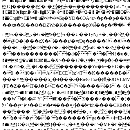
``���pH�����5��� <(�1�>�ko�=y�m@C����8���¡���0p^Ժ.
G]�����:�s��v�w��������}oUꓬȥm��n
�C��B0(�tpn��~�ǥ�NJ��B���2-� � ��*�]��Q�
���Chp�E� �:u�^S݀s�YD�6OA4z>�p��p��X
��x#�58��Q�DZWr�K�����p0%آ��p�\߰���A��ǆ��Z�δj���5W���_�꧞Z�������JI�{`��A��J$2�"�^�<��� L
u9x��#y�G�$
�=c��U��Tyǋ +� ,��>�6�
�@O�(���cX����z/�=fOq�z���] �#!
���Cjs��DS�?� a�8�4L vafC�A�3��
���hș��������d���Nڏ�u�,��˧���f�ސ�� ��B�q0ۘ� ��]��a���p�t:�u35� ta:{��|'p��pa
���@�w���C8��[ܫ�X>���}ؔ7�,�{�p�}��=4�Gw�x��D ��9y�A��T}��ʦo��� Q��������0��!,h� �7 c�Dvx9�
DL�ED�g�L��a�������Yo�b~�HG�y�
�l_�!f0�>AECEn;`4T�K�����B�
���Y�����6_�4���z�Rie8a15a�銩�JOVLMV
(PT�Z��T�J�BT�C�2"�����$ �_6Ļ�
m��">���"����.2 @E"�s%T�)����3��S�)��
��W�b�@ Y}�E��:� Z���>����)��
`��y��C����=̫<ĵ��bh����CK0�(
�����= �n�JJ�[��ӻn=� �[���
�)�<�y��`)������`ga��>4=ĪB-4�
���!}C�G�t�Q��+L]�+���n^�ME�ħ�