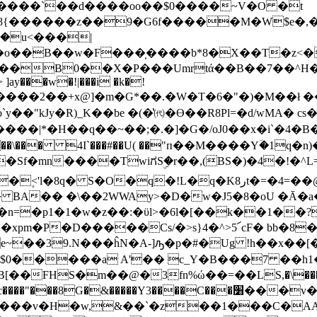
�#����`��d����oo��$0����~V�O �t
������z��9�G6f�����M�W$e�,�
��o��B��w�F���̦����b*8�X��T�z<
��Umrtά��B��7��^H�Ħ�ܦ�e��ڔ;�M92Pc���v�S�vi(
]ay���w�!|���i �k�!
���2�� +x@]�m�G*��.�W�T�6�"�) �M��ł �
o`y��"kJy�R)_K��be �(�̔㈹�Ɵ��R8Pl=�d/wMA�
����|*�H��q��~��;�.�]�G�/oJ0��x�i`�4�B�5
��\��� 4I`���#��U( ��"п��M����Yؔ�1q�n)�ׁ
 BA�� �\��2WWAy>�D�w�J5�8�oU �Ā�
n=�p1�1�w�z��:�ϋl>�6l�[��k��1��?
*e~��39.N���ĥN�A-]ԡ�p�#�Ug !h��x
0�����a A'�� c_Y�B���7 ��h1�r
�FHS�m��@�3fn%ώ��=��LS,�\���A˧
�����Y3����C���׸���v�[K����l�����|��h$,�
�H�w,&��`�z��1���C�AA��%qݡ@;C