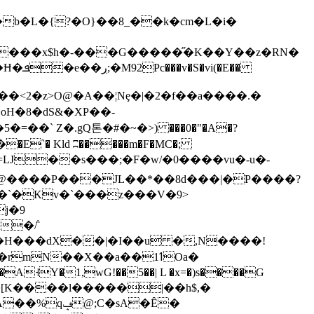
b�L�{?�O}��8_��k�cm�L�i�
����x$h�-���G�����̋�K��Y��z�RN�
�E��
��<2�z>O@�A ��¦Nȩ�|�2�f��a����.�
 cs�oH�8�dS&�XP��-
�=��` Z�.gQ 톤�#�~�>)
���0�"�A�?
̷�E`� Kld ʭ�����m�F�MC�;
a�`�Kv�`���z���V�9>
j�9
��[�H���dX��|�I��u �,N����!
mN��X��a��1ߗOa�
Y�1,wG!��5��| L �x=�)s����G
�sA�Ȇ�