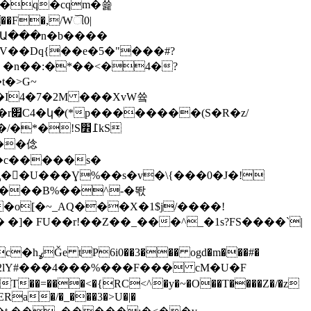
����Ա���n�b����
�V��Dq{��e�5�"���#?
� �n��:�*��<�4�?
z/
*�!S߁׾kS
�ԧ��U���Ɣ%��s�v�\{���0�J�!
o[�~_AQ���X�1$j/����!
m���#�
���U�2lY#���4���%���F��� cM�U�F
\ERa�/�_���3�>U�|�