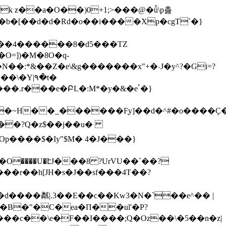
k z��a�O��)0+1;˃���@�ǚ\p촗
� �b�[��d�d�Rd�o��i����Xp�cgT`�}
O=])�M�8O�q-
N��:*&��Z�e\&g�������x"+�˴J�y^?�Gi=?
Y|٩�t�
.r���e�ԲL�:M*�y�&�eٴ�}
O�5cq����|:���/8�8e����S`�nq.�2�����&*��u������٭�
Op����$�Iy"$M� 4�J���}
����U�էJ���8 ?UrV
U��`��?