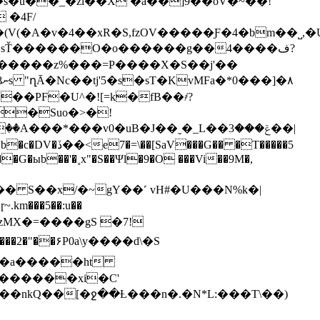
�s�u��_�zl��X �a��]9��oV�~��!
(V(�A�v�4��xR�S,fzOV�����Ƒ�4�bm��˽,
ف?
:�����z%���=P����X�S��j'��
��Suo�
>�!
��v0�uB�J��ˬ�_L��ݝ���3��|
��G�ыb��'�˳x"�S��Ψl�9�O ���Vi��9M�,
km���5��:u��
֗���zMX�=����gS �7!
������xi�C'
�nkQ��[�ջ��Ƚ���n�.�N*L:���T\�
�)