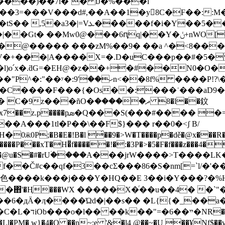
����)��7ĭ�`� iJ�%���l
��3=���V���d#,��A��1�y8C�F��:
V�+���|A����X=�.D�uC���p��#�5� h
����P!?\�M�=�y���W�}
�C����F���{�Os��:���ʿ���aD9����E
�ñO�ދ���؜�� 8�l��鈫
�$27��d*x�,bo��B|7�d R�� UQ�CƄ'@���Bx7��z.p����pܣ�Q���S(���
#���� �=
��A���1tl�P��\��F$}��� r��0�<ʃ B/
0P;�B�E�!B�l ́��9�>
W�T����p�dě�@x���
�����P���xT�H�̽f�����!�:�3P�>�5�F�f���z���
�!hm�@u�S�#�rU۠����A���jrW����>T����
ژ��Иf��Č#c��qf�3��cƩ���86�S�nm[=`l/�
΋'�Ң���WX �����X�ͬ��u��4� �`
��6�дÄ�ӆ����Ώd�|��s�� �L{{�_��a
NR�ą�e[��
� w}�4�Q ��n~;e '&�l4 @��~�U ��¥Nf$��v����:�o�Y��