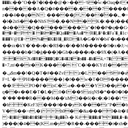
���k:��"O��7�l���@�>��~'6�֠w:�Oaq
n�����A�Q�#����,���7����8{
z��4��g�N: �����̥!,���ͩ��؂�>�u<���|
�l�2nS���NhS?6�,��N�K�:��)�
�4���Q��������u"�f��P�q��G��B0��X�P�
��<�P� �6��Qa���Aa�*R�[,�^�c�Fa`�_�1c> 
�i��V@E�~ 0%��K�H�_�RD�А�G�W�b4`�s���
��sx�kY�'��s�c�R$�x�\��M�����!l�x�J;>
����
�h�!3�ģ���]�Għ�a���s�c�9X�(�A�
3�6Xd�R����Q�G�4�2� �ɘ�� -�k�4,=7�( �
�+؜7,m\��e�K���� `C�/��KYd1���Sf�mn����TwiಗSۣ�r��,(BS�)�4�!�^L=Ǉ��s���;�F�w/�0����vu�-u�-
�ݠ$m��!�Q�T�#��Zvl z�L��S#�a�۪<'l�8q� S�O�q�!L�q�Kر8t�=�4=��@����P���JL��*��8d���|�P����?
F=L`�=PHl������}�f��w�T�D9����
��3sPO�F�(sC�-a�-���YO��p��
q��ء��E�T�L�j:0�I��Sz(qN$�*��0�I��xpm�P�D�����Cs/�>s}4�^>5՜cF� bb�8��݅/
�`��`���R���94��'uM3��6(�c�;�1��ʅ
�h�KeF3|���˧���yK���z"P��b$
V�6��>r,�)h0��&a���I�4r�\B[�
>�|l�li��b�fr�$��g��Ӛ-� Kr�|��z�˜���,�~�c����"���8G�&
)���(�4��(K.m�y?�R��-����i�xh����v