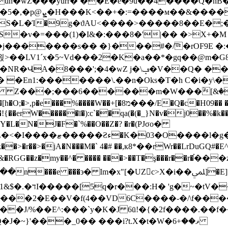
uh�wZ���yurr� ��E�e�9u��4����Q�nB
&���� �4F/
1S�L�Ί�9g�ϑAU<����>�����8��E�;�
j�������s�� �}���#�/͡�rOF9E �
�\ݡ�V��Q� ����PF�U^�![=k�fB��҂?
 �En1:�������\.��n�Oks�T�h C�i�y\
��;���6������m�W���ٞ[&���A���*�
9�� �b�c�DV�ڏ��<e7�=\��[SaV���G�� �T�����5
�!{��erW������ī�):c`��qa(�(�_}N�v�j0��%�k�
n�eY�L�N�J�F�`%��O��Z�? �r�(PJσo�
~gY��˹ vH#�U���N%k�|
>�jA�N���M�` 4�# ��,к8*��rWr��LrDuGQ#�E^ɼ~.
5{�\&�RGG��z�my��^� ���� ���>��T�ş���r��r�
�x"[�UZc>X�i��ﶭ]�E]���2�"��۶P0a\y����d\�S
��2�E��V�f(4��VD6C����-�/\f���
��J/%��E^:���`y�K�J 6ū!�{�2f����.��f��