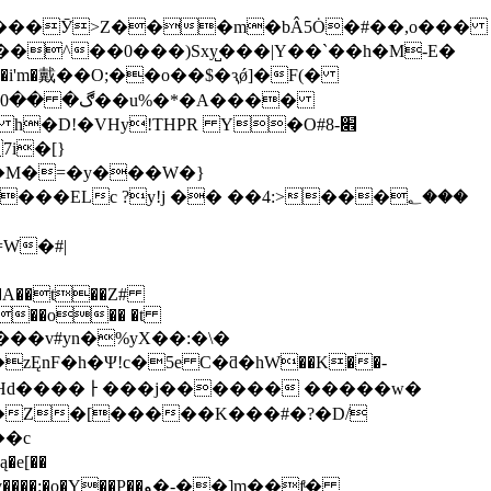
:M���Ӯ>Z���m�bÂ5Ȯ�#��,o���
�D!�VHy!THPR Y�O#8׎-
Lc ?y!j �� ��4:>���؂���
W�#|
R�A��t��Z#
4���o�� �t
LK���v#yn�%yX��:�\�
'��zĘnF�h�Ψ!c�5e C�ƌ�hԜ
��K��-
"�Z�[�����K���#�?�D/
��c
P��و�-��]m��fͭ�