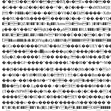
|߈>�1���u���<��{�V8�Z�Ek����~Xdh�����Wm�� �?����lvA�"KGĴ�,�:���́�7���u�6�i�|
��NU��Nΐk����:���bl�2�e�+5ʹ��.��Y
���QZJ�9��"�O�I<�g��Ukmwb�6m�5 }�9�%��F�}
g��:�Y��82"�njҟ]t���مbX��� �H,U���|rf�����Y=�~��|2Hb���W��z�֙�ߏǵ,��ճ�s�Z��$I�ZfYLF�d1�h�,uw�=Y�[{/
�$�U��j��L��
ۗL��am���(�o�c�Q0Yup�uQA��8N�y����89�#���f��^ߜh�{�<��Z��W_u/Bn�2^[�V⺎�3�w�F[x$
�1Ce���0���D%R7��&C���K��UEY�Y�����G�dN��c:���j{DoK
�������n׋ɲxco���qn]�@���ɠ�h����*�$�.�U��jw����j�Z����k�� #�G��sI�|�5Ip+���V�|���ڐ���r����L�
$(ĥq�Z;�n����5 :�� ���g:?�a�M��,�粪
�:�p��Gf=����"��4���L7��8I�"���*=M������#�ܤ�:v��^�ׯU� v�#�2��Nθ+ui�FNV9����i����
��[$�$�����l�5�떘-����M�jMx�0�:Y�o?
�>�M�+�Yd8ؑ�HR|�J{�Y} :�G���Bm��\
��si�~��S��&#�="F��-�'pӉ�s��l�H�v
׽��yE�
�.Lg����.+�'z�H����ɓ#��A���R�2ٳ��s�Z�/��B�\��h�x~���M�� �� ec9IK�G*��
{T��vNPW��q�\%�.�v���es�{�C��,�1
����$ �J�6�dC�B��D�J[Y��Q�t��g{
���2��s>��w�����'����oN��'�I���`���
�7}�O�y�5��I��Y�u]�[L]\��V �p�.|��E��OɃ�����