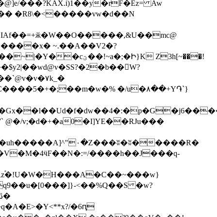
.IAf��=+ӂ�W��O�����,&U��mc@
;�Ի}K Z3h[~���!
C����5�+�;��m�w�% �/u�۸��+Y֏`}
x��l��Ud�f�dw��4�:�p�G�j6���
��V�M�4ӵF��N�:=/����h��J���q-
Rz֕�!U�W�H���A�C��~���w}
q9��u�[0���]}-<��%Q��S �w?