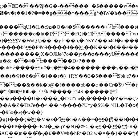
�/�Eq;�8E�:��멣�G�-�����+�$�����v�v
ɦ�����ܽ�vܶ�(��1�?�=��g��*���g*�ȉW�h�
���t��4������8�d5���TZ
�����ʊ�ht�]7 ':�FQt�11A���� "w�
V�WuQJ;)��"�y Ͱ ��5,�:NsYZ��b4O�/e���
���b^�PΨo9����4����K��r�0��e����\�
�������jX�OJ9Je^7o��y:��z���yU������
�u�&+��4�e�����D>?���
���:���y��e��~H��_������F֣y]��d�^#�o����Ҫ��QQf=� 
�c��&��k�b@�!����ob��c ��Cr�ⷳ$\+'�(
'҇|�����L�k|P���� 4S �����{
�p����U�x���_�f>U"nu�,�'���T�Y�%�Ҁ.�O
ލ)�w��}
-j�n���=R��B�"�C�ea�П��ul'�P?
�AO��)n��
�ͫ�ݸ�ਬ��V=h�hRʸ�O2 w�=��}���ª)���c��\e�F��I����;Q�Oz��\�5��n�z|