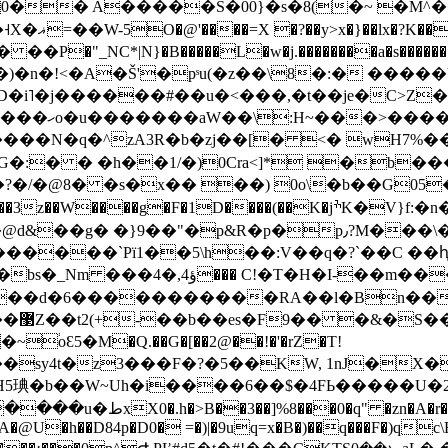
�,/Wୗ0|
��P�"_NC*|N}�B�����L�w�j.��������a�s��
�n�!<�A�Š'�pˢu(�z��\8�:� ����
<0D�i˥�j������#��u�<���,�t��je�C>Z
�)0Cra<]* �b���r׏C4�կ�(*p��������(S�R�
�/�@8� �s�x�� ��) 0o\�b��G05�/�
W����g�F�1D����(��K�jׯK�V}f:�n��㑫
������`Pï1��5\h��:V��q�?`��C �
I-��m�����B%��^-�똯
!��d�6�����������RA��l�Bn���
��`|
֔oԐ5�M�Q.��G�[��2@��!�'�rZ�T!
���F�?�5��KW, 1nJ�X�c�hߩǦe tP6i0��3��� ogd�
#l&��6!�H5琠�b��W~Uh�i����6��$�4FЬ��
A�@U�h��D84p�D0� =�)|�9uq=x�B�)��q���F�)qc