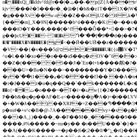
n����xQ|_f�kأdv^fd@r��|�ݑ��-�p(|Z{A���e^+�d����2�Vл�=�`�ߌ-B�1��V�?��:� ��@]e/���?KAX.i)1��y�rF�Ez= Aw
kjv״���ê�5���r�_�]ӓ�{�b&�z1T��1X�|W�a͕�����*��e :l�e���m3�\�ߦZ�\|��WEi��� �R8\�<�����vw�d��N
�g���Xv��w-n��Z��oOjUZ� Ȣ,k�
{���m]_X�9N[�����b^ú���y�K{�~��x
���iO�Y���,���[�^f!���Ȭ��*+򽠔��>�7���E�׳���ɹ��[��8v{_~�T�GE<�����������x�
g��ϸcU���~ 3�[�k?Դ�ˉ��[�9��d�j����,����
�J�"����X�N����E�{g�֩<��Ӣ��UӢ��z������u}�@���G��I�d� 
�V=��{�v���ם@5o������U�{{o޼iV�TV{��T|�Ϟ@q��8, v���J�g���>[�wv� ��`@v�v�۷k_�
^u�l.��˥�xo��o���a$��q�zOV�'`6�f
��Z�(��� �5��J\�`En�l+h����粼|�?
���U+�Ba�N���>��������Y�O���c�
�y�٬��i1���ޱ�U� ���f3�� ��A�n��#K(���u Q]��&jHՓ�i%K8�K-ݞ�kD�[�x��M�\7` @�/v;�d�+�a0�I]ΥE��RJu���
�ɂ�߲J���z�u�q��Q��`��k������L�c�Թվ
��o{=��ث�o���~�T�i>�ߎw{{�2�������o��/(�����ib��z�׺q#%�ܭ��ʒ�@2�gV:�uh�����A]^"٠�Z���ʬ�ʬ�����R�
P��b&�q�p��AF�E-s<�����|p߱�A�)=�t��
�+�W�ƛ��)��XRP�=Z���Պ����/3
p�ns#�+s^c�B�@-7A�����Evy+�x�
��t�A_|.)����_�-�F��M�_�����9���
����,#%���� �~nu�y�� �ɪ��U���`�}�=c
��A(���K����~=�p��|6�;2��ݻ"�/0�rQ��I�,%��LNcZ���Ez_��{��m9����/�y��(&�q�A�E>�Y<**x?/�6ԥ