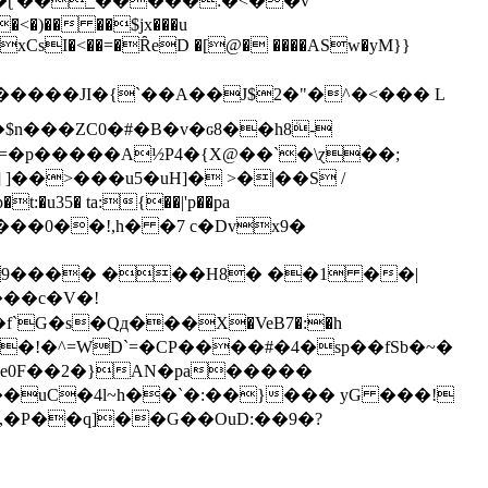
�)�� ��$jx���u
{G�SxCsI�<��=�ȒeD �[@� ����ASw�yM}}
n���ZC0�#�B�v�ԍ8��h8ܳ-
�=�p�����A½P4�{X@��`�\ɀ��;
��>���u5�uH]� >�|��S /
hS9���� ���H8� ��1 ��|
���c�V�!
`G�s�Qд���X�VeB7�:�h
��D��!�^=WD`=�CP����#�4�sp��fSb�~�
"e0F��2�}AN�pa�����
�uC�4l~h��`�:��}��� yG ���!
�P��q]��G��OuD:��9�?