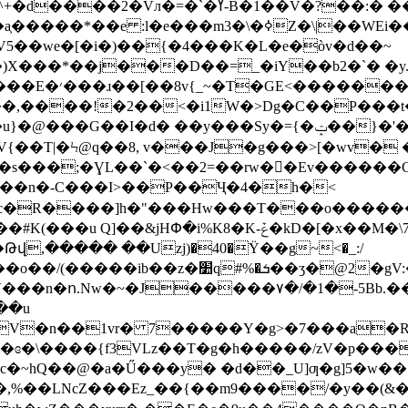
V5��we�[�i�)��{�4���K�L�e�òv�d��~
�)X���*��j���D��=_�iY��b2�`� �y
 ~.��A��V2�?
!�2��<�i1W�>Dg�C��P���t��~|�Y��cؾ��!~a�
��y���Sy�={�ݓ��}�'��$y2|��wd@v�SS?�2�b��󸖽W?
�:�s���;�ƔL��`�<��2=��rw��َEv������
���n�-C���I>��P��Ҷ�4�h�<
R����]h�"���Hw���T���o������G
,����� ��Uzj)�40�Ϋ��g~<�_:/
LVV���n�ո.Nw�~�J�����۷�/�1�-5Bb.
��u
g�V�n��1vr� 7�����Y�g>�7���a�
ɞ�\����{f3VLz��T�g�h�����/zV�p���
�~hQ��@�a�Ű���y� �d��_U]ƣ�g]5�w��ڐ�