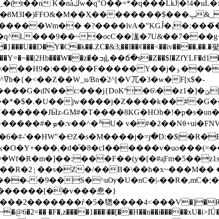
�"�|O���W��ɼ�BӼ�e�Ew��d���_�(t��n K�n
�G��^�;nZ�l�ý�E��=7�\_�Z�i��+=�a
Q�q^L���9��~�ocC��浝�7U&��7���g
���U��D�Y�C�k��.ZC�&3;��I��ȼ���<��iv����,��.�
U#��dW*�߈M��Ú��2��L�rT!�\���H9
�-
º�6\��z1�]�ݶ[�� @�kc�oZ��f�Vn�����c%#?
�"������JӸz-GM#�T����8KG�HOh�!�p�s�u
�X��CXMC��,.㺸�~Y���-
�6�#-'��HW"�ҼZ�s�M����j�=յ�D:�$|�R�B
�k�O�Y+���,�d�ͧ�8�cI������v�uο���(=��
ܸ�Wf�R�m�]��:���F��(y�[�#a֤Fm�5��z1
1�`�ֱ��d���(�%
���-�9��S�^uѸ�U�nC�|-��R�,mC�;��
�������[�҇�v���惷�}
�2�������ѓ�5�㹅����4<���V�]�R����
~�@6�2=�� �F�,z����1���\��[��H��n��i�����xU�i>