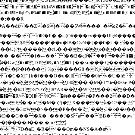
PĽ#d5�t�#!���CKTSܥ��0 aL� �ʈ ��_�����:�<��v
�IA��k14W���� ��,�]�a�(0u/:��(V��<
m�5�!�+�qb*y�%�������L ��m0|��;� ��u�I�h����
b�;���R
��r/jЇ?�E�P� �㈡O#���cv���Uh@����$
���$# ����\��u�iB�Cs?d�{��0�U� �
���U}?�����zL� ��0�s�r���n�] ]
�f�jP�f���"%p����G8 �Nj��
(�C�XF`{k�i���O�u�lflfl��0hy�U�
z�bj��S���~+bl0�� �M�T*\)e�0Ðæ P
�h#L>S*OY!#*AR���W>,��c����f
��:,�������R^�QI�4C �#ї���r�P���2
znJ�t�m'�M�a)!(�X����z�C7�� 
�~�3r#W�>���P��u�? `�֦�3�k��s��
D��G���X�+���J�S a��BB� �pw",
�(����d���j�m࠼
�"7D�aE_�R�^��Qm��NS�A�n/