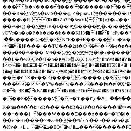
�ȊI�.Ҽ�xF\U��hRL���<����<�O�.��gr*�
��� b�<����j����\����<�I���5�,�p@ܨ�H���K<��+�:=����м��
���R� VJ,�iXf$���@|Z�pSaUL������i
��%�Q( ��GK�k��94�����z�i���
yC'Ve�n�g�P�b�z|��h���KH޿/3��� �,"cFy��읝>��LV1ˊx�5~Vd���2�K�a��*�gq��@m�G8ނs "ղĀ�Nc��tj'5�s�sT�KvMFa�*0���]�٨
ˌ��v����:@� �XN#E��+R��<�� uc�)x��NR�ՎA�8���';�4�wZ j
~����P���_��TU���2sf�C�� �e�n��
��p�8�%���"M$��@)�+�!�x����� Z�
��L��w0}ҀP�/T�n�]Țʋ췲\X(X }%; �mW�����V��[h�O;�>,p�e���%����W��+[�מ8���/E�Q�c�H0
�r��4�ȩE�E�-�[��L��������&�@�/>������T5K��+
{�a@����zI�[�&�R�<��\v~(s�p��� �� $�Z�:3&�}
���ӧj^X�e��eQ����͠>����q,�8F�L�<�I����ޓ�����Ƨء�K�03�O����l�g�� S��x/�
����;�Y%-�#w���.���㭵�t#X*�k��>�r��
@�k=dK��kJy^���q�2��x�b�c|*Ot��y@��S 1��7�
���S�����V�~�`0��i"շ �Ճ_=��$����n���e ���϶� Im
K�ma�#� `�b:+cR���:��bR�2aP� Ό�P���ד�.�$&1�4I�����[5q�r���:H� 'g�~�tV��a�����ht
��=���}_���W����Ξ���ǿ���=�ϓ�|� �
��i<�Hr����>9KG#���%`7,Y��~��u�n�g0`
�Kv�+>Lۂ_�i�ܩ�EQ�w/|�ݑ���������PQ�J�~}'���_0�� ���i?t.X�t�W�ޥ��+6