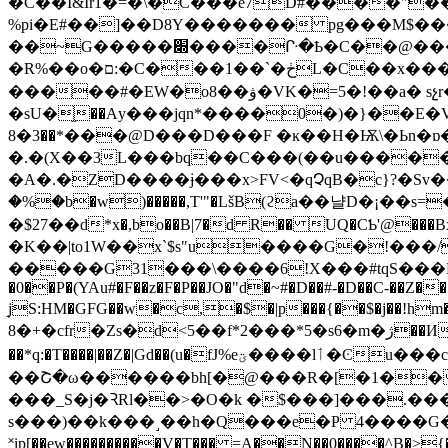
�C��I&Ir1�=�\�C���e7D#����"�
%pi�E#��]��D8Y������� pg���M$��
��~G�����׍����ᒕ�Ҍ�C��@���tS�� ,5�a3�|=Vܥ���̀��f�i�Y��5���^��0���)Sxy̺���|Y��`��h�M-E�
�R%��o�ם:�C���1��`�ڂL�C��x���|��Gt� ��Mw0@���6ԥq|��Y�ݩ+nWO[�i'm�戴��O;��o��$�ԇǿ]�F(�
�����#�EW�o8��ۋ�VK�=5�!��a� sչr�@����� ���zM%��9� ��a ^�<8���ڰ� ��0��u%�*�A����
�sU�֦��Αy���jqn*����0�)�}��E�
*��3�8���@D���D���F �ĸ��H�Ѭ\�Ьn�ɒ�l)o՛x�.ƌG=�EH@�z��+�#��N0�O�7i�[}
�.�(X��3L���bq��C���(��u������"P^�:"��ʸ�:ހ��'9n<��8f% 
�A�.�ZD����ɉ���x>FV<�qՉqB�c}?�Sv�
�%�b�w)�����,T'"�LšB(ϩa��냘D�¡��s=� C�9z��
�K��|to1W��x`$s"u����G�!���/
�����G31���\����6!X���#tqS���H�0ӝ
�0��P�(YAu#�F��z�F�P��JO�"d�~#�D��#-�D��C-��Z�
̘jS:HM�GFG��w�c,�$�|p���{��$�j�
8�+�cfr�Zs�d<5��f*2���*5�s
6�m�
��*q:�T����|��Z�|Gd��(u�fJ%eؾ����lٲ�Ͼu���c⾊����k���j���Y�HQ��E 3��i�Y���?�%Hd����ￂ���j������ �����w�
��Շ�ω������bh[�@���R�[�1���
���_S�j�ꝚRl��>�O�k �$���]���.��
s���)��k���˼��h�Q���e�P 4����G�C�L�דiOb���o�l�� ��k��"=�6��ײ�
˟ip[��ew����������V�T��� =A��N��0����^B�>{�Ll�PM