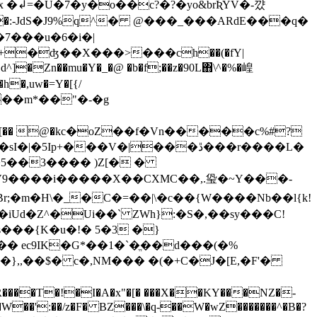
àڬw�q"O��=*�q���LǩJ|�!4�uL�x �↲=�U�7�y�o��c?�?�yo&brƦYV�
-꺘
MXh4Q]{�̴8M3I�)FFO&�M��Ҳ��������$���ݐ&_�:-JdS
�J9%q^� @���_���ARdE���q�
+�ʤ��Χ���>���ch��(�fY|
폋d^]�Zn��mu�Y�_�@ �b�f;��z�90L΋\^�%�崲
�:��j���F����� Y��j�ۉ�����m*�
�"�-�g
n�5��3���� )Z[� �
r;�m�H\�_�C�=��|\�c��{W����Nb��l{k!
iUd�Z^�Ui��` ZWh}:�S�,��sy���C!
s���{K�u�!� 5�3 �}
},,��$� c�,NM��� �(�+C�J�[E,�F'�
T�!�I�A�x"�[� ���X��KY���NZ�-
IǗ�W��':��/z�F� BZ���\�q-��W�wZ�������^�B�?