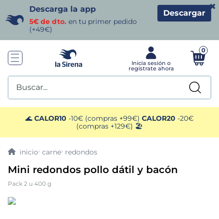
×
Descarga la app
Descargar
5€ de dto.
en tu primer pedido
(+49€)
0
Buscar...
TÉRMINOS MÁS BUSCADOS
🌊
CALOR10
-10€ (compras +99€)
CALOR20
-20€
(compras +129€) 🏖️
1
.
helados sirena
carne
redondos
2
.
gambas
Mini redondos pollo dátil y bacón
Pack 2 u 400 g
3
.
patatas
4
.
gamba