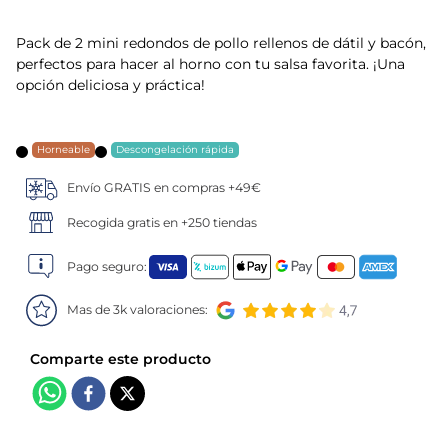
5
.
verduras
Pack de 2 mini redondos de pollo rellenos de dátil y bacón,
perfectos para hacer al horno con tu salsa favorita. ¡Una
6
.
croquetas
opción deliciosa y práctica!
7
.
canelones
Horneable
Descongelación rápida
8
.
gambon
Envío GRATIS en compras +49€
Recogida gratis en +250 tiendas
9
.
sushi
Pago seguro:
10
.
listísimos
Mas de 3k valoraciones: