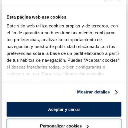
Mini redondos pollo
Redo
Mini redondo pollo rell.
Esta página web usa cookies
relleno jamón y queso
rell
cebolla caramelizada
ques
Este sitio web utiliza cookies propias y de terceros, con
4,99 €
4,99 €
7,99
Pack 2 u 400 g
Pack 2 u 400 g
el fin de garantizar su buen funcionamiento, configurar
tus preferencias, analizar tu comportamiento de
Añadir
Añadir
navegación y mostrarte publicidad relacionada con tus
preferencias sobre la base de un perfil elaborado a partir
de tus hábitos de navegación. Puedes “Aceptar cookies”
si deseas instalarlas todas, o bien configurarlas o
rechazar su uso. Para más información consulta
nuestra
Política de Cookies.
Mostrar detalles
¡Combínalo y hazte un menú de 10!
Bocaditos de patat
Aceptar y cerrar
Personalizar cookies