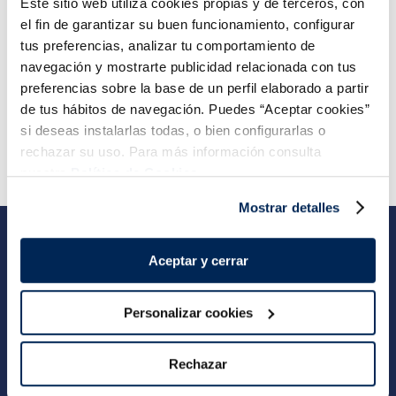
Este sitio web utiliza cookies propias y de terceros, con
Sin espinas
Sin piel
Sin espinas
el fin de garantizar su buen funcionamiento, configurar
16,99 €
5,99 €
Pack 4 x 125 g
Pack 180 g
tus preferencias, analizar tu comportamiento de
navegación y mostrarte publicidad relacionada con tus
Añadir
Añadir
preferencias sobre la base de un perfil elaborado a partir
de tus hábitos de navegación. Puedes “Aceptar cookies”
si deseas instalarlas todas, o bien configurarlas o
rechazar su uso. Para más información consulta
nuestra
Política de Cookies.
Mostrar detalles
Suscríbete a nuestra Newsletter
Aceptar y cerrar
Apúntate y recibirás ofertas exclusivas, novedades y toda la info de la
Sirena...
Personalizar cookies
ENVIAR
Rechazar
Quiero recibir información comercial y publicitaria sobre
productos, novedades y/o eventos de La Sirena de acuerdo con su