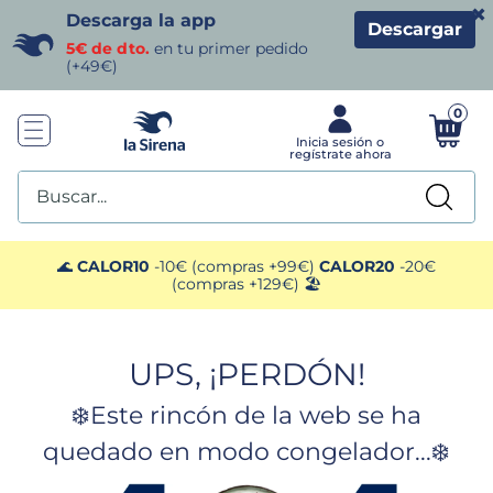
×
Descarga la app
Descargar
5€ de dto.
en tu primer pedido
(+49€)
0
Buscar...
TÉRMINOS MÁS BUSCADOS
🌊
CALOR10
-10€ (compras +99€)
CALOR20
-20€
(compras +129€) 🏖️
1
.
helados sirena
UPS, ¡PERDÓN!
2
.
gambas
❄️Este rincón de la web se ha
3
.
patatas
quedado en modo congelador...❄️
4
.
gamba