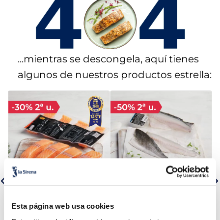
5
.
croquetas
6
.
verduras
...mientras se descongela, aquí tienes
7
.
canelones
algunos de nuestros productos estrella:
8
.
listísimos
9
.
gambon
10
.
pollo
Lomos de salmón noruego
Filetes de lubina Premium
Esta página web usa cookies
Premium