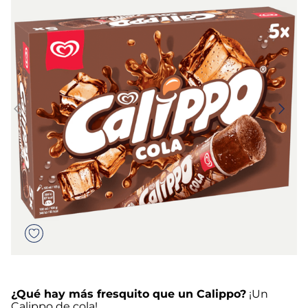
5
.
verduras
6
.
croquetas
7
.
canelones
8
.
gambon
9
.
sushi
10
.
listísimos
¿Qué hay más fresquito que un Calippo?
¡Un
Calippo de cola!