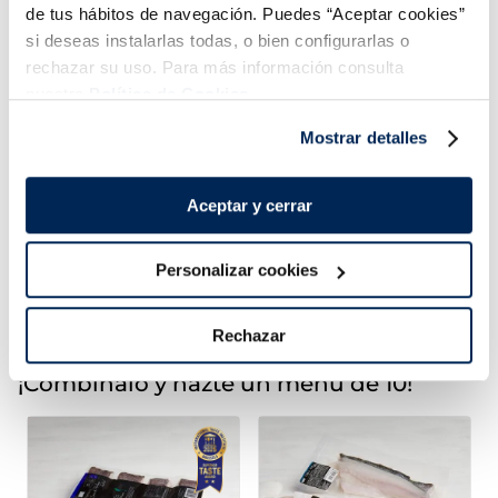
de tus hábitos de navegación. Puedes “Aceptar cookies”
si deseas instalarlas todas, o bien configurarlas o
rechazar su uso. Para más información consulta
nuestra
Política de Cookies.
dos
Sin gluten
Sin gluten
4,99 €
4,99 €
 ml
Caja 5 u 525 ml
Caja 5 u 525 ml
Mostrar detalles
Añadir
Añadir
Aceptar y cerrar
COMBINABLE
COMBINABLE
Personalizar cookies
Rechazar
¡Combínalo y hazte un menú de 10!