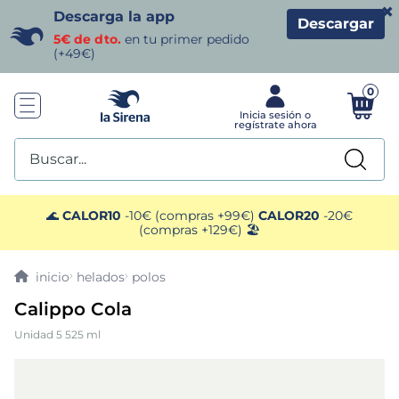
×
Descarga la app
Descargar
5€ de dto.
en tu primer pedido
(+49€)
0
Buscar...
TÉRMINOS MÁS BUSCADOS
🌊
CALOR10
-10€ (compras +99€)
CALOR20
-20€
(compras +129€) 🏖️
1
.
helados sirena
helados
polos
2
.
gambas
Calippo Cola
Unidad 5 525 ml
3
.
patatas
4
.
gamba