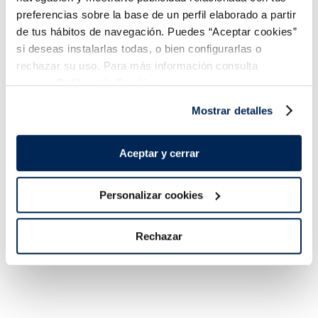
preferencias sobre la base de un perfil elaborado a partir
de tus hábitos de navegación. Puedes “Aceptar cookies”
si deseas instalarlas todas, o bien configurarlas o
Tarrina Premium Menta
Tarrina Carte d'Or
rechazar su uso. Para más información consulta
con chocolate
chocolate
nuestra
Política de Cookies.
3,99 €
5,49 €
Tarrina 1 L
Unidad 500 ml
Mostrar detalles
Añadir
Añadir
COMBINABLE
COMBINABLE
Aceptar y cerrar
Personalizar cookies
Rechazar