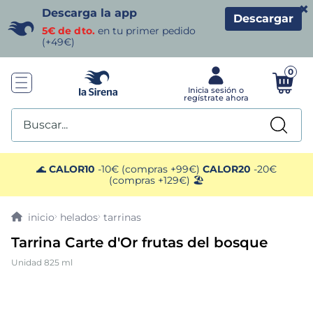
×
Descarga la app
Descargar
5€ de dto.
en tu primer pedido
(+49€)
0
Buscar...
TÉRMINOS MÁS BUSCADOS
🌊
CALOR10
-10€ (compras +99€)
CALOR20
-20€
(compras +129€) 🏖️
1
.
helados sirena
helados
tarrinas
2
.
gambas
Tarrina Carte d'Or frutas del bosque
Unidad 825 ml
3
.
patatas
4
.
gamba