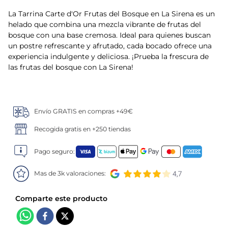
La Tarrina Carte d'Or Frutas del Bosque en La Sirena es un
5
.
verduras
helado que combina una mezcla vibrante de frutas del
bosque con una base cremosa. Ideal para quienes buscan
6
.
croquetas
un postre refrescante y afrutado, cada bocado ofrece una
experiencia indulgente y deliciosa. ¡Prueba la frescura de
7
.
canelones
las frutas del bosque con La Sirena!
8
.
gambon
Envío GRATIS en compras +49€
9
.
listísimos
Recogida gratis en +250 tiendas
10
.
pollo
Pago seguro:
Mas de 3k valoraciones: