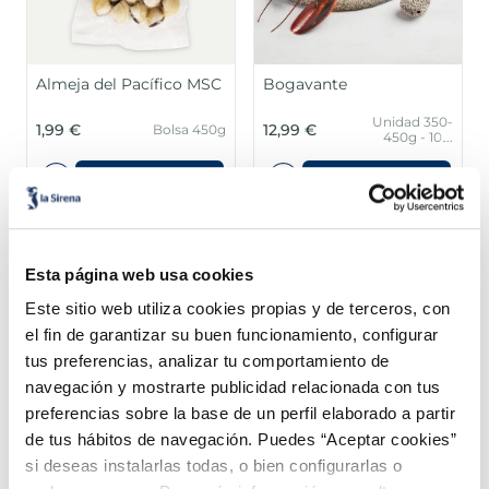
Almeja del Pacífico MSC
Bogavante
Unidad 350-
1,99 €
12,99 €
Bolsa 450g
450g - 10%
glaseo
protector
Añadir
Añadir
Esta página web usa cookies
Este sitio web utiliza cookies propias y de terceros, con
el fin de garantizar su buen funcionamiento, configurar
tus preferencias, analizar tu comportamiento de
¡Combínalo y hazte un menú de 10!
navegación y mostrarte publicidad relacionada con tus
preferencias sobre la base de un perfil elaborado a partir
de tus hábitos de navegación. Puedes “Aceptar cookies”
si deseas instalarlas todas, o bien configurarlas o