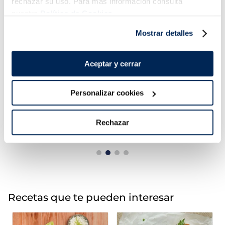
rechazar su uso. Para más información consulta
nuestra
Política de Cookies.
Mostrar detalles
Aceptar y cerrar
Filetes de lubina
Lomos de merluza
Premium
austral MSC Premium
Sin espinas
Sin espinas
Personalizar cookies
5,99 €
15,99 €
Pack 180 g
Pack 4 un
Rechazar
Añadir
Añadir
Recetas que te pueden interesar