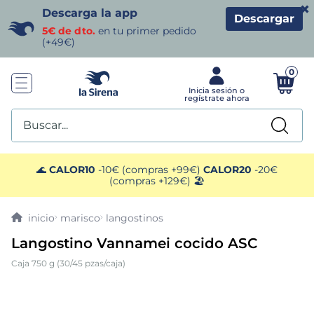
×
Descarga la app
Descargar
5€ de dto.
en tu primer pedido
(+49€)
0
Buscar...
TÉRMINOS MÁS BUSCADOS
🌊
CALOR10
-10€ (compras +99€)
CALOR20
-20€
(compras +129€) 🏖️
1
.
helados sirena
marisco
langostinos
2
.
gambas
Langostino Vannamei cocido ASC
Caja 750 g (30/45 pzas/caja)
3
.
patatas
4
.
gamba