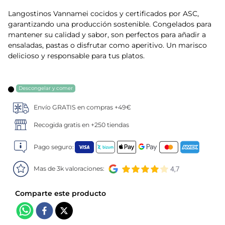
Langostinos Vannamei cocidos y certificados por ASC,
5
.
verduras
garantizando una producción sostenible. Congelados para
mantener su calidad y sabor, son perfectos para añadir a
6
.
croquetas
ensaladas, pastas o disfrutar como aperitivo. Un marisco
delicioso y responsable para tus platos.
7
.
canelones
Descongelar y comer
8
.
gambon
Envío GRATIS en compras +49€
9
.
listísimos
Recogida gratis en +250 tiendas
10
.
pollo
Pago seguro:
Mas de 3k valoraciones: