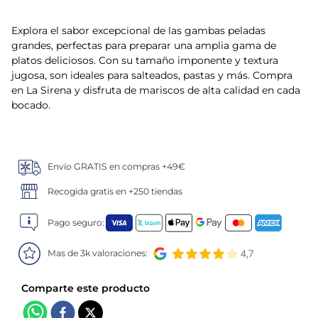
5
.
verduras
Explora el sabor excepcional de las gambas peladas
grandes, perfectas para preparar una amplia gama de
6
.
croquetas
platos deliciosos. Con su tamaño imponente y textura
jugosa, son ideales para salteados, pastas y más. Compra
en La Sirena y disfruta de mariscos de alta calidad en cada
7
.
canelones
bocado.
8
.
listísimos
9
.
gambon
Envío GRATIS en compras +49€
Recogida gratis en +250 tiendas
10
.
pollo
Pago seguro:
Mas de 3k valoraciones: