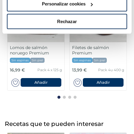
Personalizar cookies
Rechazar
Filetes de lubina
Lomos de merluza
Premium
austral MSC Premium
Sin espinas
Sin espinas
5,99 €
15,99 €
400 g
Pack 180 g
Pack 4 un
Añadir
Añadir
Recetas que te pueden interesar