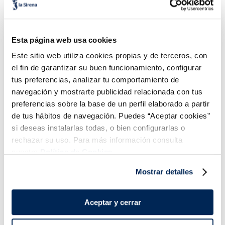
Esta página web usa cookies
Almeja del Pacífico MSC
Mejillón de origen
Este sitio web utiliza cookies propias y de terceros, con
nacional en su jugo
el fin de garantizar su buen funcionamiento, configurar
1,99 €
3,99 €
Bolsa 450g
Pack 500g
tus preferencias, analizar tu comportamiento de
navegación y mostrarte publicidad relacionada con tus
Añadir
Añadir
preferencias sobre la base de un perfil elaborado a partir
de tus hábitos de navegación. Puedes “Aceptar cookies”
si deseas instalarlas todas, o bien configurarlas o
rechazar su uso. Para más información consulta
nuestra
Política de Cookies.
Mostrar detalles
¡Combínalo y hazte un menú de 10!
Aceptar y cerrar