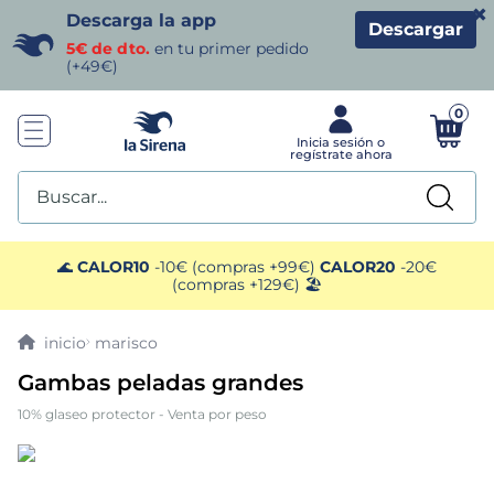
×
Descarga la app
Descargar
5€ de dto.
en tu primer pedido
(+49€)
0
Buscar...
TÉRMINOS MÁS BUSCADOS
🌊
CALOR10
-10€ (compras +99€)
CALOR20
-20€
(compras +129€) 🏖️
1
.
helados sirena
marisco
2
.
gambas
Gambas peladas grandes
10% glaseo protector - Venta por peso
3
.
patatas
4
.
gamba