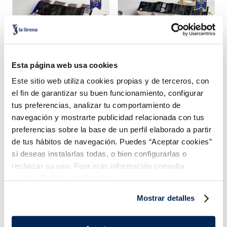
Esta página web usa cookies
Este sitio web utiliza cookies propias y de terceros, con
Lomos de merluza
Lomos bacalao MSC al
austral MSC Premium
punto sal Premium
el fin de garantizar su buen funcionamiento, configurar
Sin espinas
Sin espinas
tus preferencias, analizar tu comportamiento de
navegación y mostrarte publicidad relacionada con tus
15,99 €
16,99 €
Pack 4 un
Pack 4 x 125 g
preferencias sobre la base de un perfil elaborado a partir
Añadir
Añadir
de tus hábitos de navegación. Puedes “Aceptar cookies”
si deseas instalarlas todas, o bien configurarlas o
rechazar su uso. Para más información consulta
nuestra
Política de Cookies.
Mostrar detalles