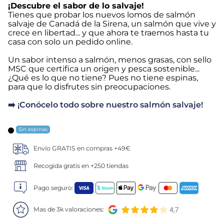
¡Descubre el sabor de lo salvaje!
Tienes que probar los nuevos lomos de salmón
5
.
verduras
salvaje de Canadá de la Sirena, un salmón que vive y
crece en libertad... y que ahora te traemos hasta tu
6
.
croquetas
casa con solo un pedido online.
Un sabor intenso a salmón, menos grasas, con sello
7
.
canelones
MSC que certifica un origen y pesca sostenible...
¿Qué es lo que no tiene? Pues no tiene espinas,
para que lo disfrutes sin preocupaciones.
8
.
gambon
➡️ ¡Conócelo todo sobre nuestro salmón salvaje!
9
.
listísimos
Sin espinas
10
.
pollo
Envío GRATIS en compras +49€
Recogida gratis en +250 tiendas
Pago seguro:
Mas de 3k valoraciones: