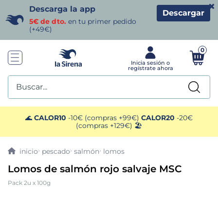
×
Descarga la app
Descargar
5€ de dto.
en tu primer pedido
(+49€)
0
Buscar...
TÉRMINOS MÁS BUSCADOS
🌊
CALOR10
-10€ (compras +99€)
CALOR20
-20€
(compras +129€) 🏖️
1
.
helados sirena
pescado
salmón
lomos
2
.
gambas
Lomos de salmón rojo salvaje MSC
Pack 2u x 100g
3
.
patatas
4
.
gamba