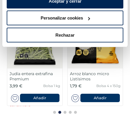
Aceptar y cerrar
¡Combínalo y hazte un menú de 10!
Personalizar cookies
Rechazar
Judía entera extrafina
Arroz blanco micro
Premium
Listísimos
3,99 €
1,79 €
Bolsa 1 kg
Bolsa 4 x 150g
Añadir
Añadir
COMBINABLE