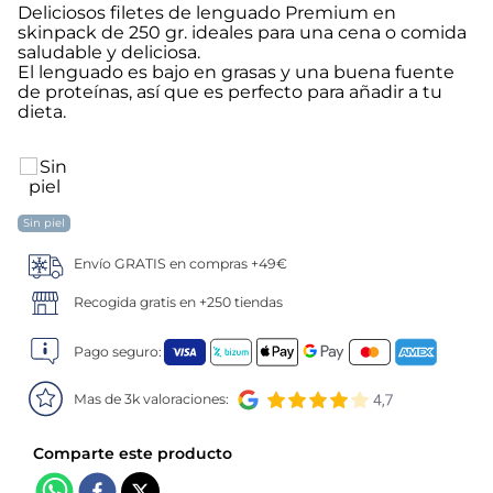
Deliciosos filetes de lenguado Premium en
skinpack de 250 gr. ideales para una cena o comida
5
.
verduras
saludable y deliciosa.
El lenguado es bajo en grasas y una buena fuente
6
.
croquetas
de proteínas, así que es perfecto para añadir a tu
dieta.
7
.
canelones
8
.
gambon
Sin piel
9
.
listísimos
Envío GRATIS en compras +49€
Recogida gratis en +250 tiendas
10
.
pollo
Pago seguro:
Mas de 3k valoraciones: