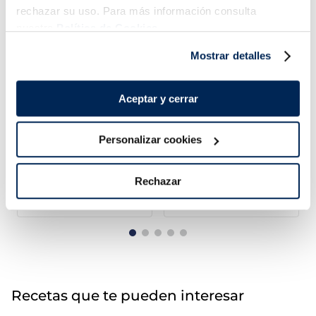
rechazar su uso. Para más información consulta
nuestra
Política de Cookies.
Mostrar detalles
Aceptar y cerrar
Arroz blanco micro
Brócoli
Personalizar cookies
Listísimos
1,79 €
1,99 €
Bolsa 4 x 150g
Bolsa 600g
Rechazar
Añadir
Añadir
Recetas que te pueden interesar