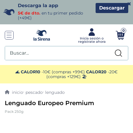
×
Descarga la app
Descargar
5€ de dto.
en tu primer pedido
(+49€)
0
Buscar...
TÉRMINOS MÁS BUSCADOS
🌊
CALOR10
-10€ (compras +99€)
CALOR20
-20€
(compras +129€) 🏖️
1
.
helados sirena
pescado
lenguado
2
.
gambas
Lenguado Europeo Premium
Pack 250g
3
.
patatas
4
.
gamba