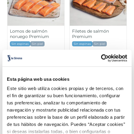
Lomos de salmón
Filetes de salmón
noruego Premium
Premium
Sin espinas
Sin piel
Sin espinas
Sin piel
16,99 €
13,99 €
Pack 4 x 125 g
Pack 4u 400 g
Añadir
Añadir
Esta página web usa cookies
Este sitio web utiliza cookies propias y de terceros, con
el fin de garantizar su buen funcionamiento, configurar
tus preferencias, analizar tu comportamiento de
navegación y mostrarte publicidad relacionada con tus
preferencias sobre la base de un perfil elaborado a partir
¡Combínalo y hazte un menú de 10!
de tus hábitos de navegación. Puedes “Aceptar cookies”
si deseas instalarlas todas, o bien configurarlas o