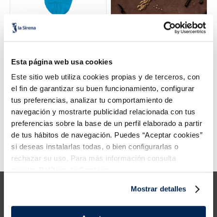
5
.
verduras
6
.
croquetas
Esta página web usa cookies
7
.
canelones
Este sitio web utiliza cookies propias y de terceros, con
8
.
gambon
el fin de garantizar su buen funcionamiento, configurar
Tortitas de maíz sabor
Tortitas de arroz con
tus preferencias, analizar tu comportamiento de
setas, trufa y queso
chocolate negro
9
.
listísimos
navegación y mostrarte publicidad relacionada con tus
2,39 €
2,75 €
Pack 123 g
Pack 130 g
preferencias sobre la base de un perfil elaborado a partir
10
.
pollo
de tus hábitos de navegación. Puedes “Aceptar cookies”
Añadir
Añadir
si deseas instalarlas todas, o bien configurarlas o
Error:
Request failed with status code 429
rechazar su uso. Para más información consulta
nuestra
Política de Cookies.
Mostrar detalles