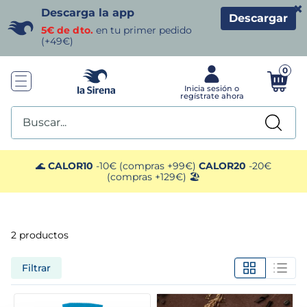
×
Descarga la app
Descargar
5€ de dto.
en tu primer pedido
(+49€)
0
Buscar...
TÉRMINOS MÁS BUSCADOS
🌊
CALOR10
-10€ (compras +99€)
CALOR20
-20€
(compras +129€) 🏖️
1
.
helados sirena
2
.
gambas
2
productos
3
.
patatas
Filtrar
4
.
gamba