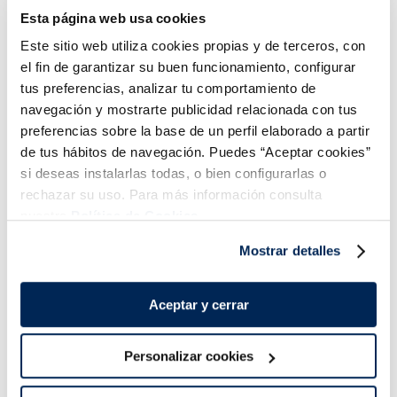
Esta página web usa cookies
Este sitio web utiliza cookies propias y de terceros, con
el fin de garantizar su buen funcionamiento, configurar
tus preferencias, analizar tu comportamiento de
navegación y mostrarte publicidad relacionada con tus
preferencias sobre la base de un perfil elaborado a partir
Combina-ho i fes un menú de 10!
de tus hábitos de navegación. Puedes “Aceptar cookies”
si deseas instalarlas todas, o bien configurarlas o
rechazar su uso. Para más información consulta
nuestra
Política de Cookies.
Mostrar detalles
Aceptar y cerrar
Personalizar cookies
Lloms de salmó noruec
Filets de salmó
Premium
Premium
Sin espinas
Sin piel
Sin espinas
Sin piel