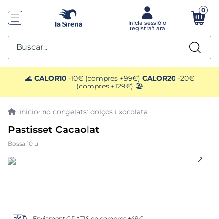
0
Buscar...
TOP SEARCHES
🌊
CALOR10
-10€ (compres +99€)
CALOR20
-20€
(compres +129€) 🏖️
1
.
helados sirena
no congelats
dolços i xocolata
2
.
gambas
Pastisset Cacaolat
Bossa 10 u
3
.
patatas
4
.
gamba
5
.
verduras
Enviament GRATIS en compres +49€