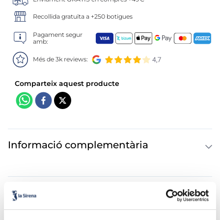
6
.
croquetas
Recollida gratuïta a +250 botigues
7
.
canelones
Pagament segur
amb:
8
.
gambon
Més de 3k reviews:
9
.
sushi
10
.
listísimos
Informació complementària
Información Nutricional