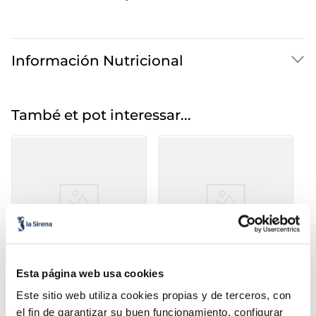
Información Nutricional
També et pot interessar...
Croquetes bolets
Croquetes bacall
Esta página web usa cookies
de tonyina
Este sitio web utiliza cookies propias y de terceros, con
el fin de garantizar su buen funcionamiento, configurar
2,10 €
2,10 €
Bossa 500g
Bossa 350 g
Bo