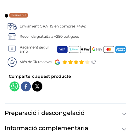
6
.
croquetas
7
.
canelones
Horneable
Enviament GRATIS en compres +49€
8
.
gambon
Recollida gratuïta a +250 botigues
9
.
sushi
Pagament segur
amb:
10
.
listísimos
Més de 3k reviews:
Preparació i descongelació
Informació complementària