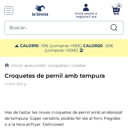
0
Buscar...
TOP SEARCHES
🌊
CALOR10
-10€ (compres +99€)
CALOR20
-20€
(compres +129€) 🏖️
1
.
helados sirena
precuinats
croquetes i crestes
2
.
gambas
Croquetes de pernil amb tempura
Unitat 300 g
3
.
patatas
4
.
gamba
Has de tastar les noves croquetes de pernil amb arrebossat
5
.
verduras
de tempura. Súper versàtils, podràs fer-les al forn, fregides
o a la teva airfryer. Delicioses!