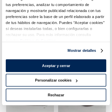
tus preferencias, analizar tu comportamiento de
ñadir
Añadir
Añadi
navegación y mostrarte publicidad relacionada con tus
preferencias sobre la base de un perfil elaborado a partir
de tus hábitos de navegación. Puedes “Aceptar cookies”
si deseas instalarlas todas, o bien configurarlas o
rechazar su uso. Para más información consulta
nuestra
Política de Cookies.
Mostrar detalles
Combina-ho i fes un menú de 10!
Aceptar y cerrar
Personalizar cookies
Rechazar