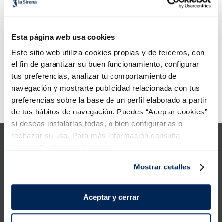
6
.
croquetas
Añadir
Añadir
7
.
canelones
Esta página web usa cookies
8
.
listísimos
Este sitio web utiliza cookies propias y de terceros, con
Terrina de gelat Oreo
el fin de garantizar su buen funcionamiento, configurar
5,49 €
Unitat 425 g
9
.
gambon
tus preferencias, analizar tu comportamiento de
Añadir
navegación y mostrarte publicidad relacionada con tus
10
.
pollo
preferencias sobre la base de un perfil elaborado a partir
Error:
Request failed with status code 429
de tus hábitos de navegación. Puedes “Aceptar cookies”
si deseas instalarlas todas, o bien configurarlas o
rechazar su uso. Para más información consulta
nuestra
Política de Cookies.
Mostrar detalles
Productes
Aceptar y cerrar
Coneix-nos
La Sirena