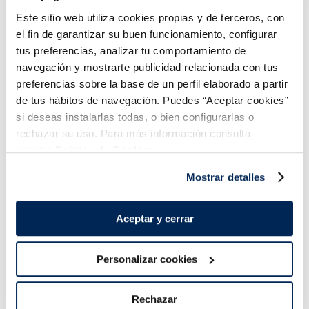
Patatas prefritas 9x9
rellenas de carne
Basic
Este sitio web utiliza cookies propias y de terceros, con
el fin de garantizar su buen funcionamiento, configurar
20,99 €
1,99 €
Granel 65 g.
Bolsa 1kg
tus preferencias, analizar tu comportamiento de
navegación y mostrarte publicidad relacionada con tus
Añadir
Añadir
preferencias sobre la base de un perfil elaborado a partir
de tus hábitos de navegación. Puedes “Aceptar cookies”
si deseas instalarlas todas, o bien configurarlas o
rechazar su uso. Para más información consulta
nuestra
Política de Cookies.
Mostrar detalles
¡Combínalo y hazte un menú de 10!
Aceptar y cerrar
Personalizar cookies
Rechazar