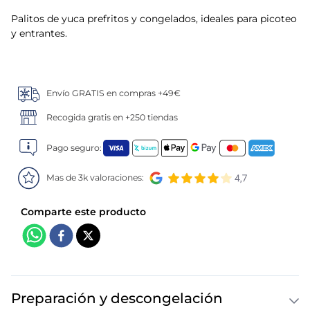
Palitos de yuca prefritos y congelados, ideales para picoteo
5
.
verduras
y entrantes.
6
.
croquetas
7
.
canelones
Envío GRATIS en compras +49€
Recogida gratis en +250 tiendas
8
.
gambon
Pago seguro:
9
.
listísimos
Mas de 3k valoraciones:
10
.
pollo
Preparación y descongelación