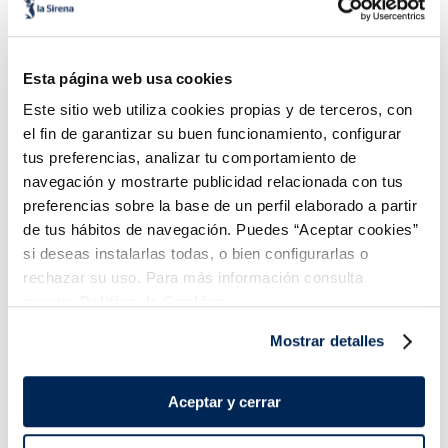
Croqueta jamón ibérico
Anilla a la andaluza
horno Senén
Premium
Esta página web usa cookies
Sin gluten
Este sitio web utiliza cookies propias y de terceros, con
4,19 €
23,99 €
Caja 250 g
Granel 500 g.
el fin de garantizar su buen funcionamiento, configurar
tus preferencias, analizar tu comportamiento de
Añadir
Añadir
navegación y mostrarte publicidad relacionada con tus
preferencias sobre la base de un perfil elaborado a partir
de tus hábitos de navegación. Puedes “Aceptar cookies”
si deseas instalarlas todas, o bien configurarlas o
rechazar su uso. Para más información consulta
nuestra
Política de Cookies.
Mostrar detalles
¡Combínalo y hazte un menú de 10!
Aceptar y cerrar