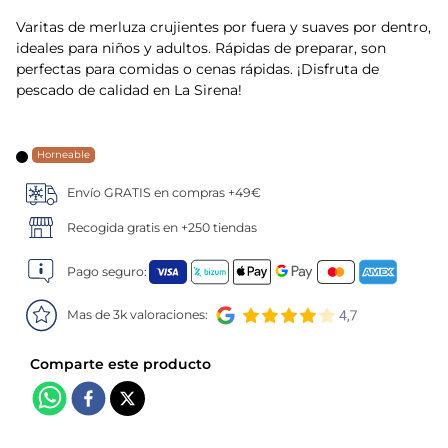
Varitas de merluza crujientes por fuera y suaves por dentro,
5
.
verduras
ideales para niños y adultos. Rápidas de preparar, son
perfectas para comidas o cenas rápidas. ¡Disfruta de
6
.
croquetas
pescado de calidad en La Sirena!
7
.
canelones
Horneable
8
.
listísimos
Envío GRATIS en compras +49€
Recogida gratis en +250 tiendas
9
.
gambon
Pago seguro:
10
.
pollo
Mas de 3k valoraciones: