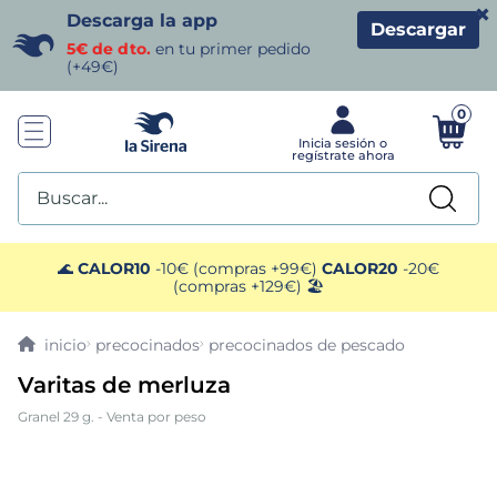
×
Descarga la app
Descargar
5€ de dto.
en tu primer pedido
(+49€)
0
Buscar...
TÉRMINOS MÁS BUSCADOS
🌊
CALOR10
-10€ (compras +99€)
CALOR20
-20€
(compras +129€) 🏖️
1
.
helados sirena
precocinados
precocinados de pescado
2
.
gambas
Varitas de merluza
Granel 29 g. - Venta por peso
3
.
patatas
4
.
gamba