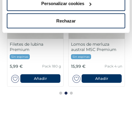
Personalizar cookies
Rechazar
Filetes de lubina
Lomos de merluza
Premium
austral MSC Premium
Sin espinas
Sin espinas
5,99 €
15,99 €
Pack 180 g
Pack 4 un
Añadir
Añadir