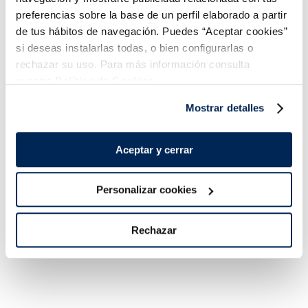
preferencias sobre la base de un perfil elaborado a partir
de tus hábitos de navegación. Puedes “Aceptar cookies”
Vasito helado vainilla y
Tarrina Premium Menta
si deseas instalarlas todas, o bien configurarlas o
chocolate
con chocolate
rechazar su uso. Para más información consulta
Sin gluten
nuestra
Política de Cookies.
0,99 €
5,49 €
Unidad 100 ml
Unidad 500 ml
Mostrar detalles
Añadir
Añadir
COMBINABLE
COMBINABLE
Aceptar y cerrar
Personalizar cookies
Rechazar