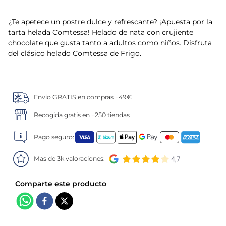
5
.
verduras
¿Te apetece un postre dulce y refrescante? ¡Apuesta por la
tarta helada Comtessa! Helado de nata con crujiente
6
.
croquetas
chocolate que gusta tanto a adultos como niños. Disfruta
del clásico helado Comtessa de Frigo.
7
.
canelones
8
.
gambon
Envío GRATIS en compras +49€
Recogida gratis en +250 tiendas
9
.
listísimos
Pago seguro:
10
.
pollo
Mas de 3k valoraciones: