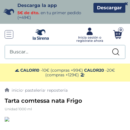
×
Descarga la app
Descargar
5€ de dto.
en tu primer pedido
(+49€)
0
Buscar...
TÉRMINOS MÁS BUSCADOS
🌊
CALOR10
-10€ (compras +99€)
CALOR20
-20€
(compras +129€) 🏖️
1
.
helados sirena
pasteleria
repostería
2
.
gambas
Tarta comtessa nata Frigo
Unidad 1000 ml
3
.
patatas
4
.
gamba