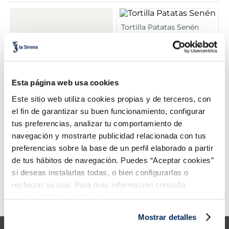
5
.
verduras
Tortilla Patatas Senén
6
.
croquetas
7
.
canelones
Esta página web usa cookies
8
.
listísimos
Este sitio web utiliza cookies propias y de terceros, con
el fin de garantizar su buen funcionamiento, configurar
9
.
gambon
Croqueta jamón ibérico
tus preferencias, analizar tu comportamiento de
horno Senén
navegación y mostrarte publicidad relacionada con tus
Sin gluten
10
.
pollo
preferencias sobre la base de un perfil elaborado a partir
5,99 €
4,19 €
Caja 250 g
2u x 400g
de tus hábitos de navegación. Puedes “Aceptar cookies”
6,49 €
si deseas instalarlas todas, o bien configurarlas o
Añadir
Añadir
rechazar su uso. Para más información consulta
nuestra
Política de Cookies.
Error:
Request failed with status code 429
Mostrar detalles