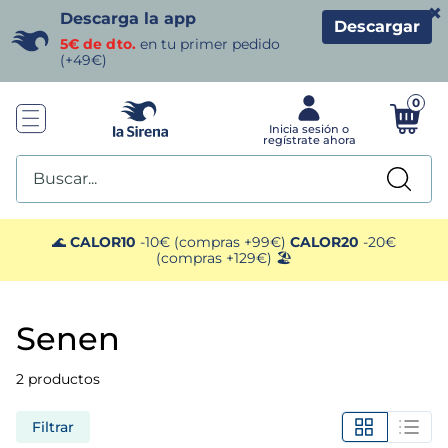
×
Descarga la app
Descargar
5€ de dto.
en tu primer pedido
(+49€)
0
Buscar...
TÉRMINOS MÁS BUSCADOS
🌊
CALOR10
-10€ (compras +99€)
CALOR20
-20€
(compras +129€) 🏖️
1
.
helados sirena
senen
2
.
gambas
2
productos
3
.
patatas
Filtrar
4
.
gamba