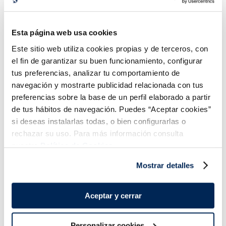
Salsa brava
Mayonesa
Sin gluten
Sin lactosa
Esta página web usa cookies
1,29 €
1,49 €
Unidad 220 ml
Unidad 220 ml
Este sitio web utiliza cookies propias y de terceros, con
Añadir
Añadir
el fin de garantizar su buen funcionamiento, configurar
tus preferencias, analizar tu comportamiento de
navegación y mostrarte publicidad relacionada con tus
preferencias sobre la base de un perfil elaborado a partir
de tus hábitos de navegación. Puedes “Aceptar cookies”
si deseas instalarlas todas, o bien configurarlas o
rechazar su uso. Para más información consulta
nuestra
Política de Cookies.
¡Combínalo y hazte un menú de 10!
Mostrar detalles
Mejillón de origen
nacional en su jugo
Aceptar y cerrar
Personalizar cookies