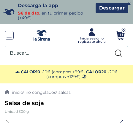
×
Descarga la app
Descargar
5€ de dto.
en tu primer pedido
(+49€)
0
Buscar...
TÉRMINOS MÁS BUSCADOS
🌊
CALOR10
-10€ (compras +99€)
CALOR20
-20€
(compras +129€) 🏖️
1
.
helados sirena
no congelados
salsas
2
.
gambas
Salsa de soja
Unidad 300 g
3
.
patatas
4
.
gamba