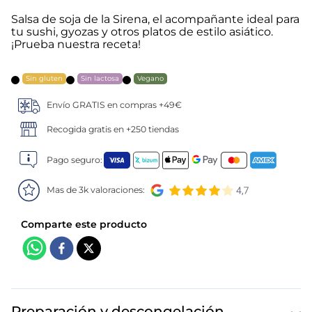
Salsa de soja de la Sirena, el acompañante ideal para
5
.
verduras
tu sushi, gyozas y otros platos de estilo asiático.
¡Prueba nuestra receta!
6
.
croquetas
Sin gluten
Sin lactosa
Vegano
7
.
canelones
Envío GRATIS en compras +49€
8
.
listísimos
Recogida gratis en +250 tiendas
9
.
gambon
Pago seguro:
Mas de 3k valoraciones:
10
.
pollo
Preparación y descongelación