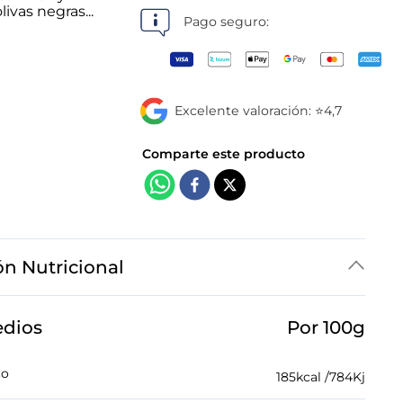
tiendas
ivas negras...
Pago seguro:
Excelente valoración: ⭐4,7
ón Nutricional
edios
Por 100g
co
185
kcal /
784
Kj