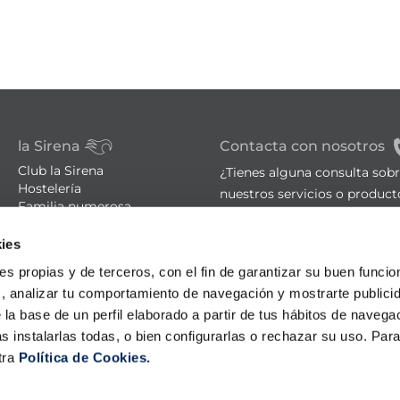
la Sirena
Contacta con nosotros
Club la Sirena
¿Tienes alguna consulta sob
Hostelería
nuestros servicios o product
Familia numerosa
Tiendas
sac@lasirena.es
ies
Trucos de cocina
900 21 06 21
Recetas
ies propias y de terceros, con el fin de garantizar su buen funci
Promociones - Bases legales
De lunes a sábado de 9:00 a 
s, analizar tu comportamiento de navegación y mostrarte publici
Aviso legal
 la base de un perfil elaborado a partir de tus hábitos de naveg
Política de privacidad
Algunas tiendas abiertas el
s instalarlas todas, o bien configurarlas o rechazar su uso. Pa
Condiciones de compra
Política de cookies
tra
Política de Cookies.
Política LLMS