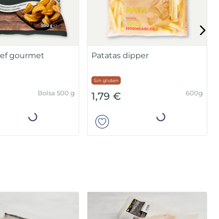
hef gourmet
Patatas dipper
Sin gluten
Bolsa 500 g
600g
1,79 €
Añadir
Añadir