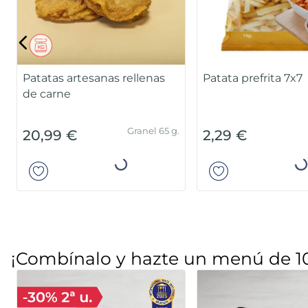
Patatas artesanas rellenas
Patata prefrita 7x7
de carne
Granel 65 g.
20,99 €
2,29 €
Añadir
Añad
¡Combínalo y hazte un menú de 1