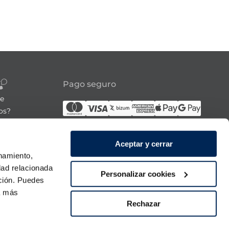
Pago seguro
re
os?
Síguenos
Aceptar y cerrar
onamiento,
21:00h
dad relacionada
Personalizar cookies
ación. Puedes
 domingo
ra más
Rechazar