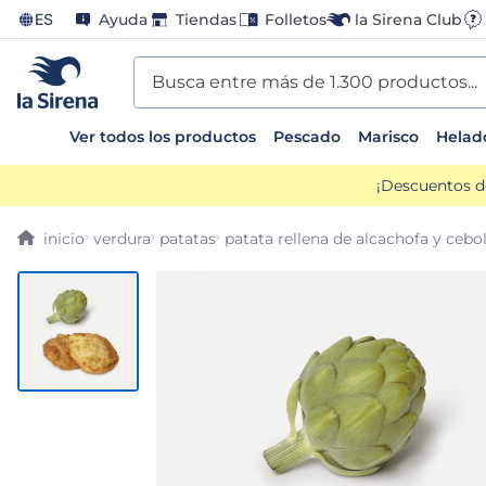
ES
Ayuda
Tiendas
Folletos
la Sirena Club
Busca entre más de 1.300 productos...
Ver todos los productos
Pescado
Marisco
Helad
TÉRMINOS MÁS BUSCADOS
¡Descuentos d
1
.
helados sirena
verdura
patatas
patata rellena de alcachofa y cebol
2
.
gambas
3
.
patatas
4
.
gamba
5
.
verduras
6
.
croquetas