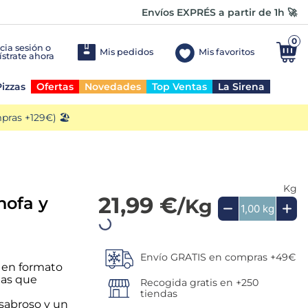
Envíos EXPRÉS a partir de 1h 🚀
0
Mis pedidos
Mis favoritos
izzas
Ofertas
Novedades
Top Ventas
La Sirena
ras +129€) 🏖️
Kg
21,99 €
hofa y
/Kg
Añadir a la cesta
a en formato
Envío GRATIS en compras +49€
las que
Recogida gratis en +250
 sabroso y un