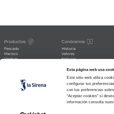
Productos
Conócenos
Pescado
Historia
Marisco
Valores
Verdura
Noticias
Platos preparados
Trabaja con nosotros
Esta página web usa cook
Carne
Blog
Helados y postres
Eventos
Este sitio web utiliza cook
FAQs (preguntas frecuentes)
configurar tus preferencia
con tus preferencias sobre
“Aceptar cookies” si desea
información consulta nues