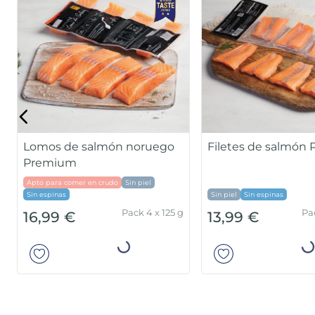
Lomos de salmón noruego
Filetes de salmón
Premium
Apto para comer en crudo
Sin piel
Sin espinas
Sin piel
Sin espinas
Pack 4 x 125 g
Pa
16,99 €
13,99 €
Añadir
Añad