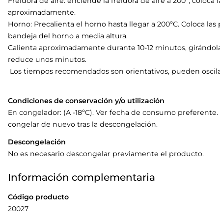
Freidora de aire: enciende la freidora de aire a 200º, coloca
aproximadamente.
Horno: Precalienta el horno hasta llegar a 200ºC. Coloca la
bandeja del horno a media altura.
Calienta aproximadamente durante 10-12 minutos, girándolas 
reduce unos minutos.
Los tiempos recomendados son orientativos, pueden oscila
Condiciones de conservación y/o utilización
En congelador: (A -18ºC). Ver fecha de consumo preferente.
congelar de nuevo tras la descongelación.
Descongelación
No es necesario descongelar previamente el producto.
Información complementaria
Código producto
20027