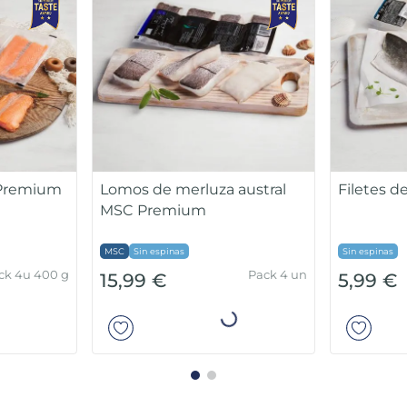
 Premium
Lomos de merluza austral
Filetes 
MSC Premium
MSC
Sin espinas
Sin espinas
ck 4u 400 g
Pack 4 un
15,99 €
5,99 €
ir
Añadir