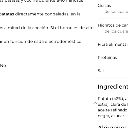
 las patatas y cocina durante 8-10 minutos
Grasas
de los cual
s patatas directamente congeladas, en la
Hidratos de ca
a mitad de la cocción. Si el horno es de aire,
de los cual
r en función de cada electrodoméstico.
Fibra alimentar
Proteínas
 No
Sal
Ingredien
Patata (42%), a
extra], clara d
aceite refinado 
negra, azúcar.