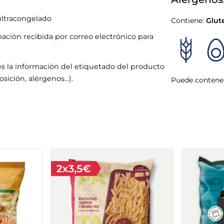
Alérgenos
 ultracongelado
Contiene:
Glut
mación recibida por correo electrónico para
s la información del etiquetado del producto
sición, alérgenos…).
Puede contener