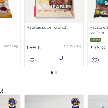
Patatas super crunch
Patata c
McCain
Vegano
Bolsa 1 Kg
Bolsa 750g
1,99 €
3,75 €
ir
Añadir
0!