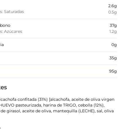
2.6
g
es: Saturadas
0.5
g
rbono
37
g
es: Azúcares
1.2
g
ia
0
g
35
g
95
g
tes
lcachofa confitada (31%) [alcachofa, aceite de oliva virgen
e HUEVO pasteurizada, harina de TRIGO, cebolla (12%),
de girasol, aceite de oliva, mantequilla (LECHE), sal, oliva