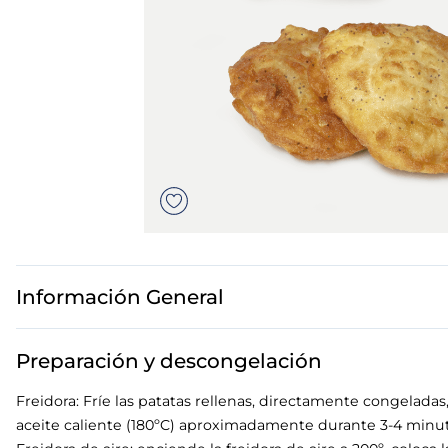
7
.
canelones
8
.
gambon
9
.
listísimos
10
.
pollo
Información General
Preparación y descongelación
Freidora: Fríe las patatas rellenas, directamente congeladas
aceite caliente (180ºC) aproximadamente durante 3-4 minu