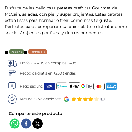
Disfruta de las deliciosas patatas prefritas Gourmet de
5
.
verduras
McCain, saladas, con piel y súper crujientes. Estas patatas
están listas para hornear o freír, como más te guste.
6
.
croquetas
Perfectas para acompañar cualquier plato o disfrutar como
snack. ¡Crujientes por fuera y tiernas por dentro!
7
.
canelones
Vegano
Horneable
8
.
listísimos
Envío GRATIS en compras +49€
9
.
gambon
Recogida gratis en +250 tiendas
10
.
pollo
Pago seguro:
Mas de 3k valoraciones: