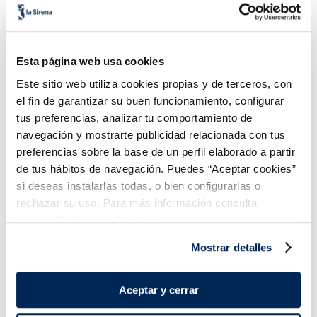
Patata Air Fryer Julienne
Bocaditos de patata
Esta página web usa cookies
McCain
Este sitio web utiliza cookies propias y de terceros, con
Vegano
Sin gluten
el fin de garantizar su buen funcionamiento, configurar
3,79 €
1,99 €
Bolsa 600g
Bolsa 600g
tus preferencias, analizar tu comportamiento de
navegación y mostrarte publicidad relacionada con tus
Añadir
Añadir
preferencias sobre la base de un perfil elaborado a partir
de tus hábitos de navegación. Puedes “Aceptar cookies”
si deseas instalarlas todas, o bien configurarlas o
rechazar su uso. Para más información consulta
nuestra
Política de Cookies.
Mostrar detalles
¡Combínalo y hazte un menú de 10!
Aceptar y cerrar