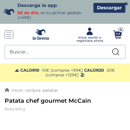
×
Descarga la app
Descargar
5€ de dto.
en tu primer pedido
(+49€)
0
Buscar...
TÉRMINOS MÁS BUSCADOS
🌊
CALOR10
-10€ (compras +99€)
CALOR20
-20€
(compras +129€) 🏖️
1
.
helados sirena
verdura
patatas
2
.
gambas
Patata chef gourmet McCain
Bolsa 500 g
3
.
patatas
4
.
gamba