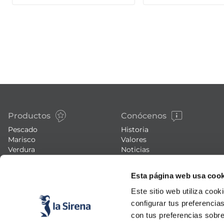
Productos
Conócenos
Pescado
Historia
Marisco
Valores
Verdura
Noticias
Platos preparados
Trabaja con nosotros
Carne
Blog
Esta página web usa cook
Helados y postres
Eventos
Este sitio web utiliza cook
FAQs (preguntas frecuentes)
configurar tus preferencia
con tus preferencias sobre