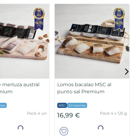
 merluza austral
Lomos bacalao MSC al
mium
punto sal Premium
inas
MSC
Sin espinas
Pack 4 un
Pack 4 x 125 g
16,99 €
Añadir
Añadir