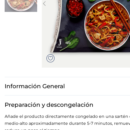
7
.
canelones
8
.
gambon
9
.
listísimos
10
.
pollo
Información General
Preparación y descongelación
Añade el producto directamente congelado en una sartén co
medio-alto aproximadamente durante 5-7 minutos, remuev