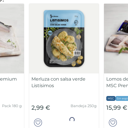
0!
Premium
Merluza con salsa verde
Lomos de
Listísimos
MSC Pre
MSC
Sin esp
Pack 180 g
Bandeja 250g
2,99 €
15,99 €
ir
Añadir