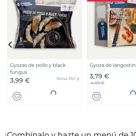
Gyozas de pollo y black
Gyoza de langosti
fungus
3,79 €
Bolsa 260 g
3,99 €
4,49 €
Añadir
Añad