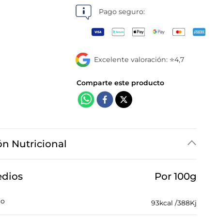
tiendas
Pago seguro:
Excelente valoración: ⭐4,7
ón Nutricional
edios
Por 100g
co
93
kcal /
388
Kj