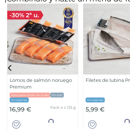
¡Combínalo y hazte un menú de 1
Lomos de salmón noruego
Filetes de lubina 
Premium
Apto para comer en crudo
Sin piel
Sin espinas
Sin espinas
Pack 4 x 125 g
16,99 €
5,99 €
Añadir
Añad