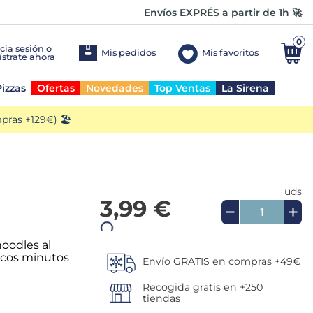
Envíos EXPRÉS a partir de 1h 🚀
0
Mis pedidos
Mis favoritos
izzas
Ofertas
Novedades
Top Ventas
La Sirena
ras +129€) 🏖️
uds
3,99 €
Añadir a la cesta
noodles al
pocos minutos
Envío GRATIS en compras +49€
Recogida gratis en +250