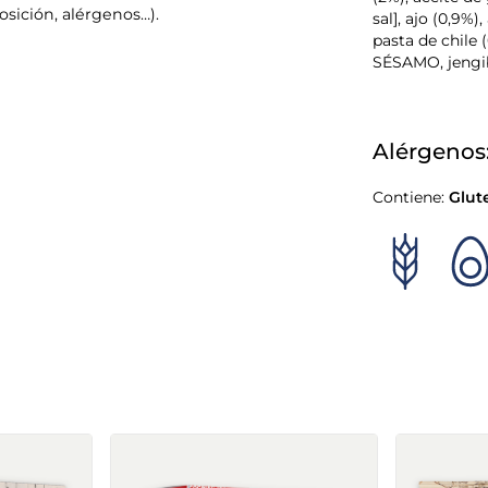
(2%), aceite de
sición, alérgenos…).
sal], ajo (0,9%
pasta de chile (
SÉSAMO, jengib
Alérgenos
Contiene:
Glut