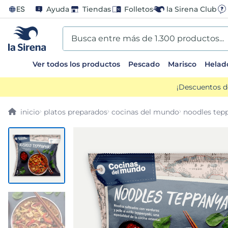
ES
Ayuda
Tiendas
Folletos
la Sirena Club
Busca entre más de 1.300 productos...
Ver todos los productos
Pescado
Marisco
Helad
TÉRMINOS MÁS BUSCADOS
¡Descuentos d
1
.
helados sirena
platos preparados
cocinas del mundo
noodles tep
2
.
gambas
3
.
patatas
4
.
gamba
5
.
verduras
6
.
croquetas