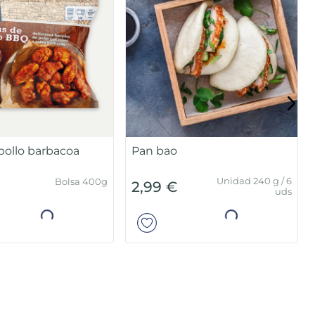
 pollo barbacoa
Pan bao
Unidad 240 g / 6
Bolsa 400g
2,99 €
uds
Añadir
Añadir