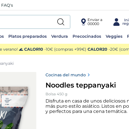
FAQ's
Enviar a
00000
os
Platos preparados
Verdura
Precocinados
Veggies
P
e verano! 🌊
CALOR10
-10€ (compras +99€)
CALOR20
-20€ (comp
panyaki
Cocinas del mundo
Noodles teppanyaki
Bolsa 450 g
Disfruta en casa de unos deliciosos 
más puro estilo asiático. Listos en 
y perfectos para una cena temática.