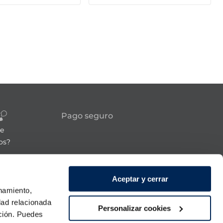
Pago seguro
re
os?
Síguenos
Aceptar y cerrar
onamiento,
21:00h
dad relacionada
Personalizar cookies
 domingo
ación. Puedes