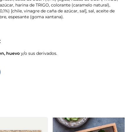
 girasol, salsa de SOJA (1,7%) [agua, habas de SOJA, TRIGO,
), azúcar, harina de TRIGO, colorante (caramelo natural),
0,1%) [chile, vinagre de caña de azúcar, sal], sal, aceite de
re, espesante (goma xantana).
:
en
,
huevo
y/o sus derivados.