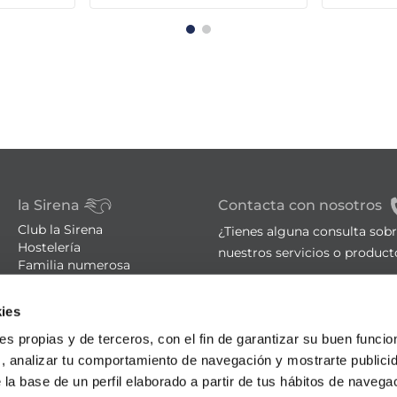
la Sirena
Contacta con nosotros
Club la Sirena
¿Tienes alguna consulta sob
Hostelería
nuestros servicios o product
Familia numerosa
Tiendas
sac@lasirena.es
Trucos de cocina
ies
900 21 06 21
Recetas
ies propias y de terceros, con el fin de garantizar su buen funci
Promociones - Bases legales
De lunes a sábado de 9:00 a 
s, analizar tu comportamiento de navegación y mostrarte publici
Aviso legal
Política de privacidad
Algunas tiendas abiertas el
 la base de un perfil elaborado a partir de tus hábitos de naveg