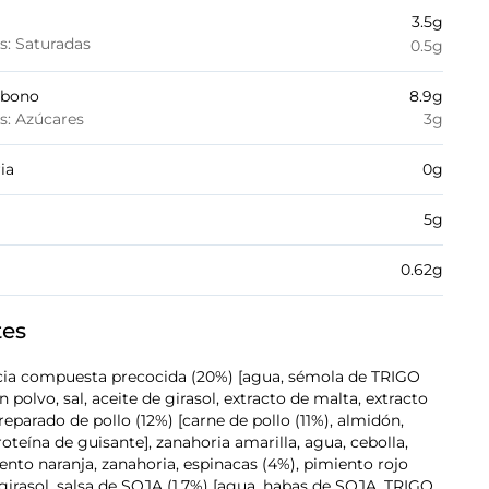
3.5
g
es: Saturadas
0.5
g
rbono
8.9
g
es: Azúcares
3
g
ia
0
g
5
g
0.62
g
tes
cia compuesta precocida (20%) [agua, sémola de TRIGO
polvo, sal, aceite de girasol, extracto de malta, extracto
eparado de pollo (12%) [carne de pollo (11%), almidón,
proteína de guisante], zanahoria amarilla, agua, cebolla,
ento naranja, zanahoria, espinacas (4%), pimiento rojo