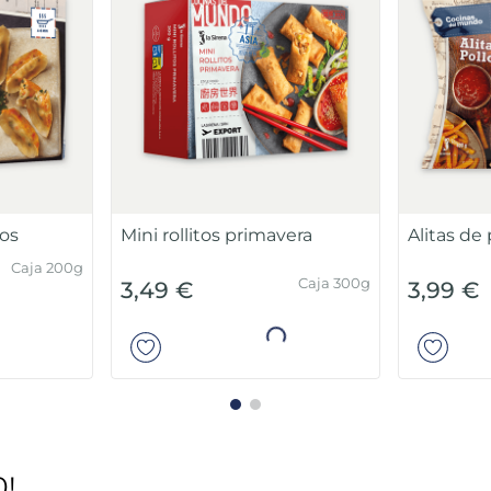
nos
Mini rollitos primavera
Alitas de
Caja 200g
Caja 300g
3,49 €
3,99 €
ir
Añadir