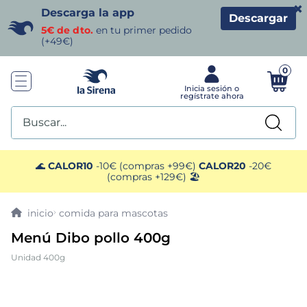
×
Descarga la app
Descargar
5€ de dto.
en tu primer pedido
(+49€)
0
Buscar...
TÉRMINOS MÁS BUSCADOS
🌊
CALOR10
-10€ (compras +99€)
CALOR20
-20€
(compras +129€) 🏖️
1
.
helados sirena
comida para mascotas
2
.
gambas
Menú Dibo pollo 400g
Unidad 400g
3
.
patatas
4
.
gamba