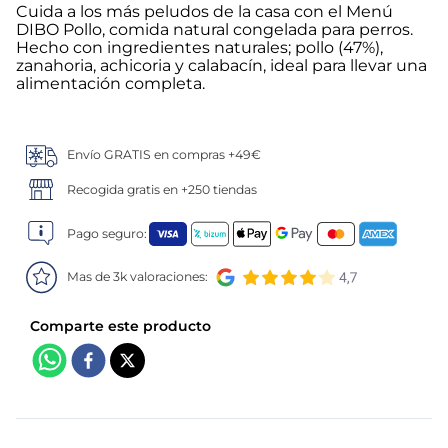
Cuida a los más peludos de la casa con el Menú
DIBO Pollo, comida natural congelada para perros.
5
.
verduras
Hecho con ingredientes naturales; pollo (47%),
zanahoria, achicoria y calabacín, ideal para llevar una
6
.
croquetas
alimentación completa.
7
.
canelones
Envío GRATIS en compras +49€
8
.
gambon
Recogida gratis en +250 tiendas
9
.
listísimos
Pago seguro:
10
.
pollo
Mas de 3k valoraciones: