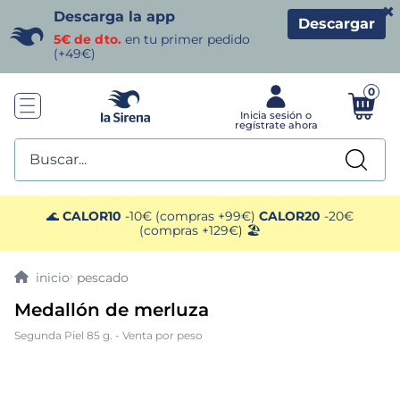
×
Descarga la app
Descargar
5€ de dto.
en tu primer pedido
(+49€)
0
Buscar...
TÉRMINOS MÁS BUSCADOS
🌊
CALOR10
-10€ (compras +99€)
CALOR20
-20€
(compras +129€) 🏖️
1
.
helados sirena
pescado
2
.
gambas
Medallón de merluza
Segunda Piel 85 g. - Venta por peso
3
.
patatas
4
.
gamba