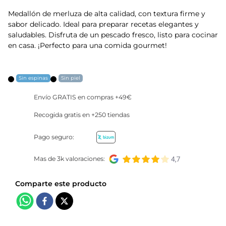
Medallón de merluza de alta calidad, con textura firme y
5
.
verduras
sabor delicado. Ideal para preparar recetas elegantes y
saludables. Disfruta de un pescado fresco, listo para cocinar
6
.
croquetas
en casa. ¡Perfecto para una comida gourmet!
7
.
canelones
Sin espinas
Sin piel
8
.
listísimos
Envío GRATIS en compras +49€
Recogida gratis en +250 tiendas
9
.
gambon
Pago seguro:
10
.
pollo
Mas de 3k valoraciones: