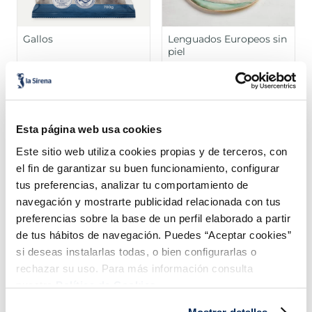
Gallos
Lenguados Europeos sin
piel
Sin piel
8,99 €
21,99 €
Bolsa 700g
Bolsa 540g
Añadir
Añadir
Esta página web usa cookies
Este sitio web utiliza cookies propias y de terceros, con
el fin de garantizar su buen funcionamiento, configurar
tus preferencias, analizar tu comportamiento de
navegación y mostrarte publicidad relacionada con tus
preferencias sobre la base de un perfil elaborado a partir
de tus hábitos de navegación. Puedes “Aceptar cookies”
¡Combínalo y hazte un menú de 10!
si deseas instalarlas todas, o bien configurarlas o
rechazar su uso. Para más información consulta
nuestra
Política de Cookies.