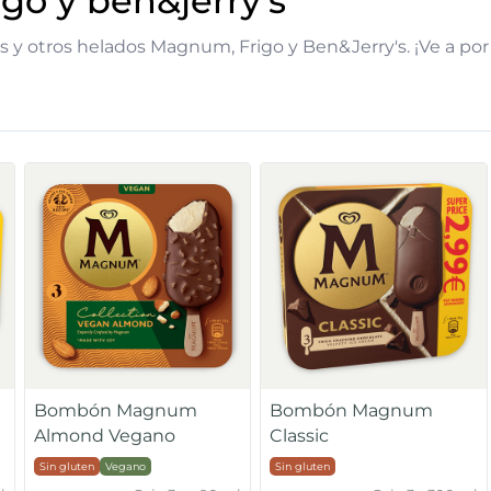
igo y ben&jerry's
s y otros helados Magnum, Frigo y Ben&Jerry's. ¡Ve a p
Bombón Magnum
Bombón Magnum
Almond Vegano
Classic
Sin gluten
Vegano
Sin gluten