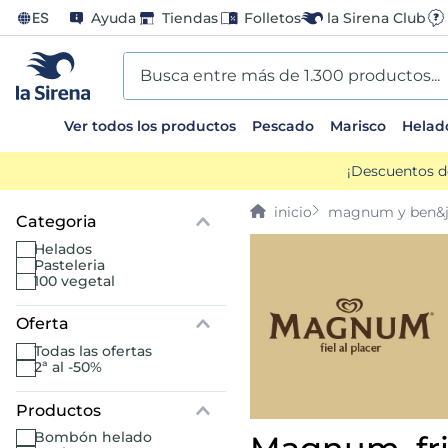
ES
Ayuda
Tiendas
Folletos
la Sirena Club
Busca entre más de 1.300 productos...
Ver todos los productos
Pescado
Marisco
Helad
TÉRMINOS MÁS BUSCADOS
¡Descuentos d
1
.
helados sirena
magnum y ben&je
2
.
gambas
helados
pasteleria
100 vegetal
3
.
patatas
Oferta
4
.
gamba
todas las ofertas
2ª al -50%
5
.
verduras
bombón helado
6
.
croquetas