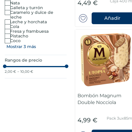
Caja 400 m
4,49 €
nata
galleta y turrón
caramelo y dulce de
leche
Añadir
leche y horchata
cola
fresa y frambuesa
pistacho
coco
Mostrar 3 más
Rangos de precio
2,00 €
–
10,00 €
Bombón Magnum
Double Nocciola
Pack 3ux85m
4,99 €