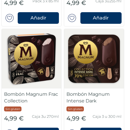
Pack 3 x 85 ml
Caja 3u255 ml
4,99 €
4,99 €
Añadir
Añadir
Bombón Magnum Frac
Bombón Magnum
Collection
Intense Dark
Sin gluten
Sin gluten
Caja 3u 270ml
Caja 3 u 300 ml
4,99 €
4,99 €