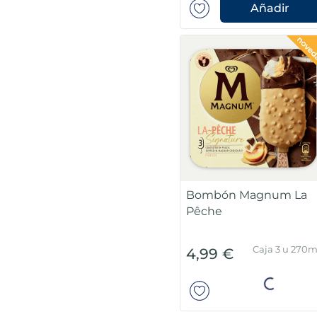
Añadir
Bombón Magnum La
Pêche
Caja 3 u 270m
4,99 €
Añadir