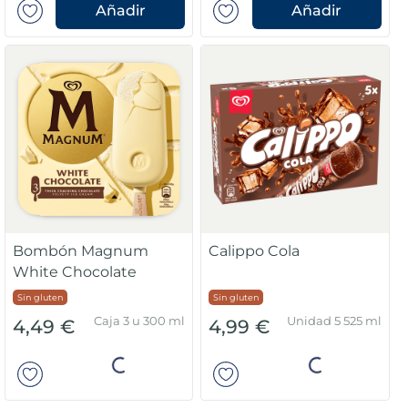
Añadir
Añadir
Bombón Magnum
Calippo Cola
White Chocolate
Sin gluten
Sin gluten
Caja 3 u 300 ml
Unidad 5 525 ml
4,49 €
4,99 €
Añadir
Añadir