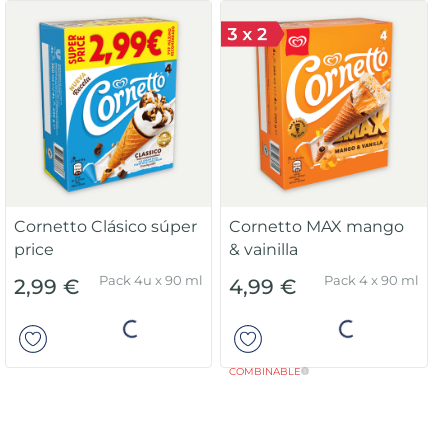
Cornetto Clásico súper
Cornetto MAX mango
price
& vainilla
Pack 4u x 90 ml
Pack 4 x 90 ml
2,99 €
4,99 €
Añadir
Añadir
COMBINABLE