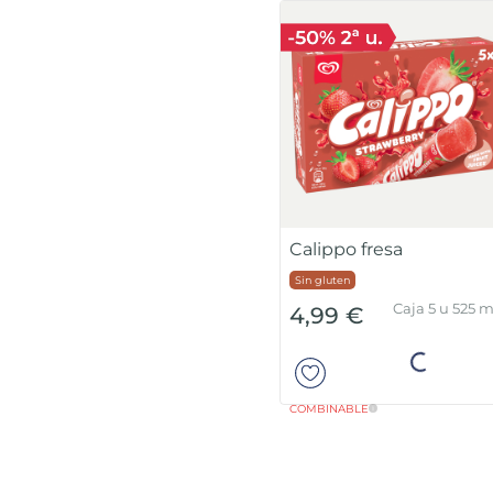
Calippo fresa
Sin gluten
Caja 5 u 525 m
4,99 €
Añadir
COMBINABLE