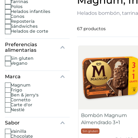
magnum, fr
tarrinas
polos
helados infantiles
7
.
canelones
Helados bombón, tarrina
conos
repostería
sándwiches
8
.
gambon
67
productos
helados de corte
9
.
sushi
10
.
listísimos
sin gluten
vegano
Marca
magnum
frigo
ben & jerry's
cornetto
carte d'or
nestlé
Bombón Magnum
Almendrado 3+1
Sabor
vainilla
Sin gluten
chocolate