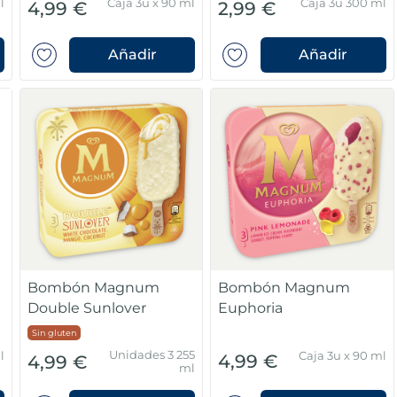
l
Caja 3u x 90 ml
Caja 3u 300 ml
4,99 €
2,99 €
Añadir
Añadir
Bombón Magnum
Bombón Magnum
Double Sunlover
Euphoria
Sin gluten
Unidades 3 255
l
Caja 3u x 90 ml
4,99 €
4,99 €
ml