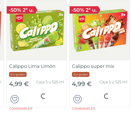
Calippo Lima Limón
Calippo super mix
Sin gluten
Sin gluten
l
Caja 5 u 525 ml
Caja 5 u 525 ml
4,99 €
4,99 €
Añadir
Añadir
COMBINABLE
COMBINABLE