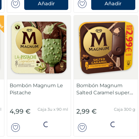
Añadir
Añadir
Bombón Magnum Le
Bombón Magnum
Pistache
Salted Caramel super
price
l
Caja 3u x 90 ml
Caja 300 g
4,99 €
2,99 €
Añadir
Añadir