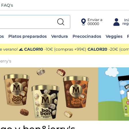
FAQ's
Enviar a
00000
os
Platos preparados
Verdura
Precocinados
Veggies
P
e verano! 🌊
CALOR10
-10€ (compras +99€)
CALOR20
-20€ (comp
rry's