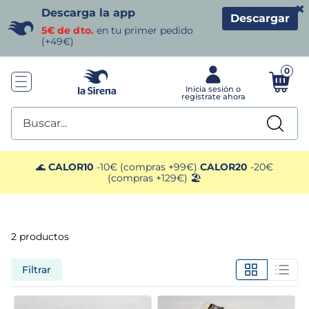
×
Descarga la app
Descargar
5€ de dto.
en tu primer pedido
(+49€)
0
Buscar...
TÉRMINOS MÁS BUSCADOS
🌊
CALOR10
-10€ (compras +99€)
CALOR20
-20€
(compras +129€) 🏖️
1
.
helados sirena
2
.
gambas
2
productos
3
.
patatas
Filtrar
4
.
gamba