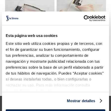
5
.
verduras
6
.
croquetas
7
.
canelones
Esta página web usa cookies
Este sitio web utiliza cookies propias y de terceros, con
8
.
gambon
Filetes de lubina
Filetes de dorada
el fin de garantizar su buen funcionamiento, configurar
Premium
Premium
tus preferencias, analizar tu comportamiento de
9
.
listísimos
Sin espinas
Sin espinas
navegación y mostrarte publicidad relacionada con tus
preferencias sobre la base de un perfil elaborado a partir
5,99 €
5,99 €
Pack 180 g
Pack 180 g
10
.
pollo
de tus hábitos de navegación. Puedes “Aceptar cookies”
Añadir
Añadir
si deseas instalarlas todas, o bien configurarlas o
rechazar su uso. Para más información consulta
Error:
Request failed with status code 429
nuestra
Política de Cookies.
Mostrar detalles