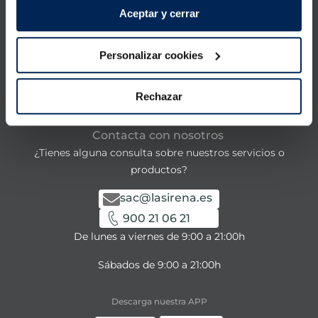
Aceptar y cerrar
Productos
Personalizar cookies
Conócenos
La Sirena
Rechazar
Contacta con nosotros
¿Tienes alguna consulta sobre nuestros servicios o
productos?
sac@lasirena.es
900 21 06 21
De lunes a viernes de 9:00 a 21:00h
Sábados de 9:00 a 21:00h
Descarga nuestra APP