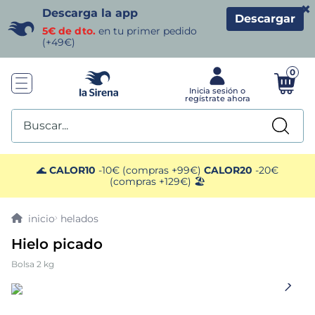
×
Descarga la app
Descargar
5€ de dto.
en tu primer pedido
(+49€)
0
Buscar...
TÉRMINOS MÁS BUSCADOS
🌊
CALOR10
-10€ (compras +99€)
CALOR20
-20€
(compras +129€) 🏖️
1
.
helados sirena
helados
2
.
gambas
Hielo picado
Bolsa 2 kg
3
.
patatas
4
.
gamba