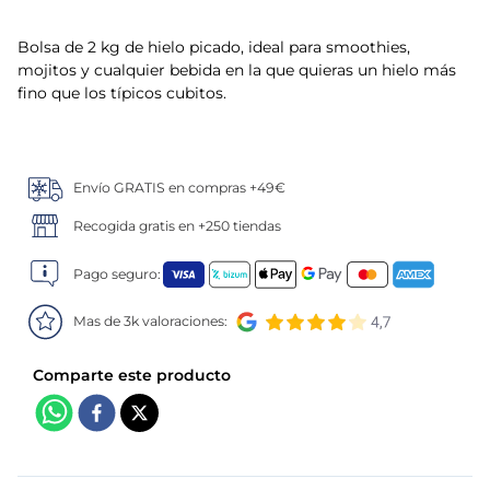
5
.
verduras
Bolsa de 2 kg de hielo picado, ideal para smoothies,
mojitos y cualquier bebida en la que quieras un hielo más
6
.
croquetas
fino que los típicos cubitos.
7
.
canelones
Envío GRATIS en compras +49€
8
.
listísimos
Recogida gratis en +250 tiendas
9
.
gambon
Pago seguro:
10
.
pollo
Mas de 3k valoraciones: