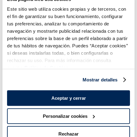
Este sitio web utiliza cookies propias y de terceros, con
Hielo
el fin de garantizar su buen funcionamiento, configurar
1,99 €
Bolsa 2 kg
tus preferencias, analizar tu comportamiento de
navegación y mostrarte publicidad relacionada con tus
Añadir
preferencias sobre la base de un perfil elaborado a partir
de tus hábitos de navegación. Puedes “Aceptar cookies”
si deseas instalarlas todas, o bien configurarlas o
rechazar su uso. Para más información consulta
nuestra
Política de Cookies.
Mostrar detalles
¡Combínalo y hazte un menú de 10!
Aceptar y cerrar
Personalizar cookies
Rechazar