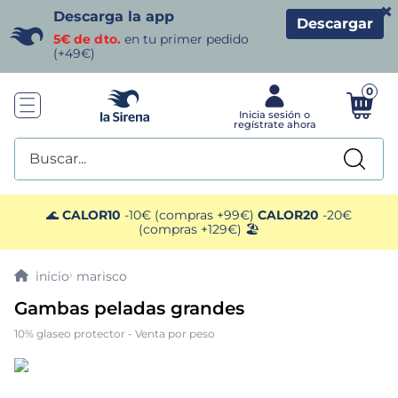
×
Descarga la app
Descargar
5€ de dto.
en tu primer pedido
(+49€)
0
Buscar...
TÉRMINOS MÁS BUSCADOS
🌊
CALOR10
-10€ (compras +99€)
CALOR20
-20€
(compras +129€) 🏖️
1
.
helados sirena
marisco
2
.
gambas
Gambas peladas grandes
10% glaseo protector - Venta por peso
3
.
patatas
4
.
gamba