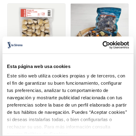
Esta página web usa cookies
Almeja del Pacífico MSC
Mejillón de origen
nacional en su jugo
Este sitio web utiliza cookies propias y de terceros, con
1,99 €
3,99 €
Bolsa 450g
Pack 500g
el fin de garantizar su buen funcionamiento, configurar
tus preferencias, analizar tu comportamiento de
Añadir
Añadir
navegación y mostrarte publicidad relacionada con tus
preferencias sobre la base de un perfil elaborado a partir
de tus hábitos de navegación. Puedes “Aceptar cookies”
si deseas instalarlas todas, o bien configurarlas o
rechazar su uso. Para más información consulta
nuestra
Política de Cookies.