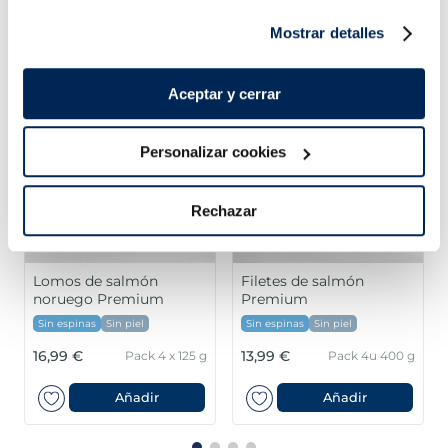
Mostrar detalles
¡Combínalo y hazte un menú de 10!
Aceptar y cerrar
Personalizar cookies
Rechazar
Lomos de salmón
Filetes de salmón
noruego Premium
Premium
Sin espinas
Sin piel
Sin espinas
Sin piel
16,99 €
13,99 €
Pack 4 x 125 g
Pack 4u 400 g
Añadir
Añadir