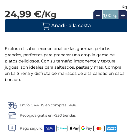
Kg
5
.
verduras
24,99 €
/Kg
6
.
croquetas
Añadir a la cesta
7
.
canelones
Explora el sabor excepcional de las gambas peladas
8
.
listísimos
grandes, perfectas para preparar una amplia gama de
platos deliciosos. Con su tamaño imponente y textura
jugosa, son ideales para salteados, pastas y más. Compra
9
.
gambon
en La Sirena y disfruta de mariscos de alta calidad en cada
bocado.
10
.
pollo
Envío GRATIS en compras +49€
Recogida gratis en +250 tiendas
Pago seguro: