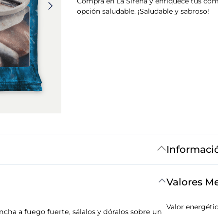
Compra en La Sirena y enriquece tus com
opción saludable. ¡Saludable y sabroso!
Informaci
Valores M
Valor energéti
ncha a fuego fuerte, sálalos y dóralos sobre un