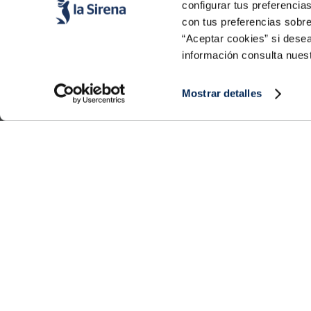
configurar tus preferencia
con tus preferencias sobre
“Aceptar cookies” si desea
información consulta nues
Productos
Conócenos
Mostrar detalles
Pescado
Historia
Marisco
Valores
Verdura
Noticias
Platos preparados
Trabaja con nosotros
Carne
Blog
Helados y postres
Eventos
FAQs (preguntas frecuentes)