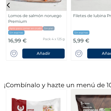
Lomos de salmón noruego
Filetes de lubina 
Premium
Apto para comer en crudo
Sin piel
Sin espinas
Sin espinas
Pack 4 x 125 g
16,99 €
5,99 €
Añadir
Añad
¡Combínalo y hazte un menú de 1