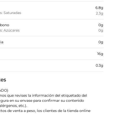
6.8
g
es: Saturadas
2.3
g
rbono
0
g
es: Azúcares
0
g
ia
0
g
16
g
0.3
g
tes
CADO)
s que revises la información del etiquetado del
igura en su envase para confirmar su contenido
lérgenos, etc.).
tos de venta a peso, los clientes de la tienda online