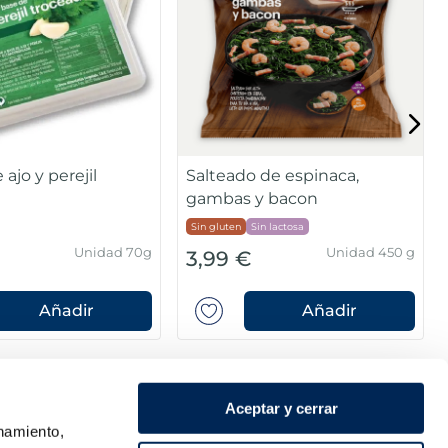
ajo y perejil
Salteado de espinaca,
gambas y bacon
Sin gluten
Sin lactosa
Unidad 70g
Unidad 450 g
3,99 €
Añadir
Añadir
Aceptar y cerrar
onamiento,