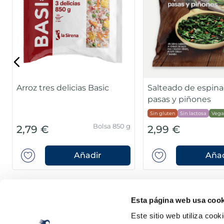
Arroz tres delicias Basic
Salteado de espina
pasas y piñones
Sin gluten
Sin lactosa
Vega
Bolsa 850 g
2,79 €
2,99 €
Añadir
Añad
Esta página web usa cook
Este sitio web utiliza cook