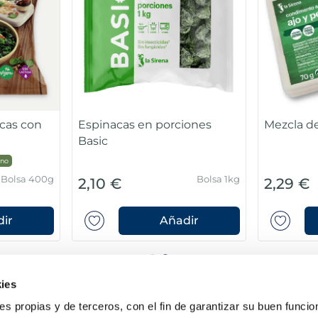
cas con
Espinacas en porciones
Mezcla de 
Basic
no
Bolsa 400g
Bolsa 1kg
2,10 €
2,29 €
ir
Añadir
ies
ies propias y de terceros, con el fin de garantizar su buen funci