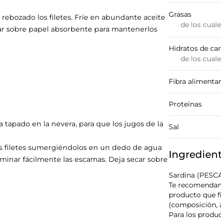
Grasas
 rebozado los filetes. Fríe en abundante aceite
de los cual
sar sobre papel absorbente para mantenerlos
Hidratos de ca
de los cual
Fibra alimentar
Proteínas
a tapado en la nevera, para que los jugos de la
Sal
los filetes sumergiéndolos en un dedo de agua
Ingredien
liminar fácilmente las escamas. Deja secar sobre
Sardina (PES
Te recomendamo
producto que f
(composición, a
Para los produc