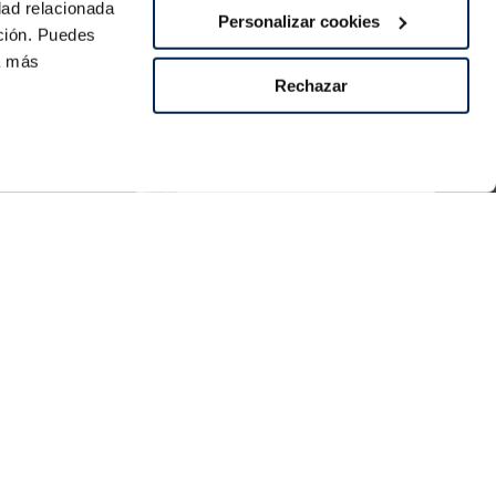
dad relacionada
Personalizar cookies
ación. Puedes
ra más
Rechazar
Pago seguro
re
os?
Síguenos
21:00h
 domingo