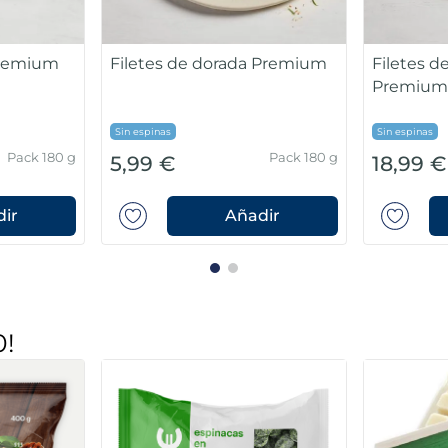
Premium
Filetes de dorada Premium
Filetes d
Premiu
Sin espinas
Sin espinas
Pack 180 g
Pack 180 g
5,99 €
18,99 €
ir
Añadir
0!