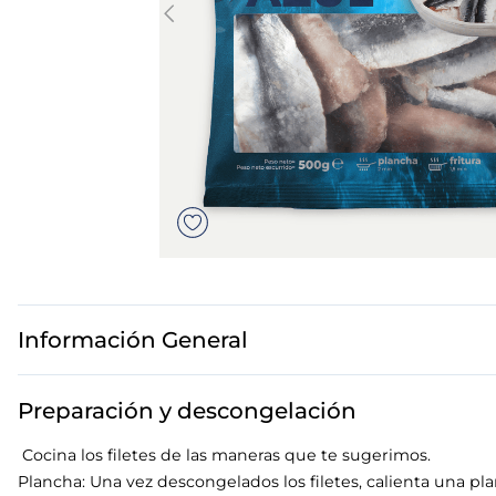
7
.
canelones
8
.
gambon
9
.
listísimos
10
.
pollo
Información General
Preparación y descongelación
Cocina los filetes de las maneras que te sugerimos.
Plancha: Una vez descongelados los filetes, calienta una pla