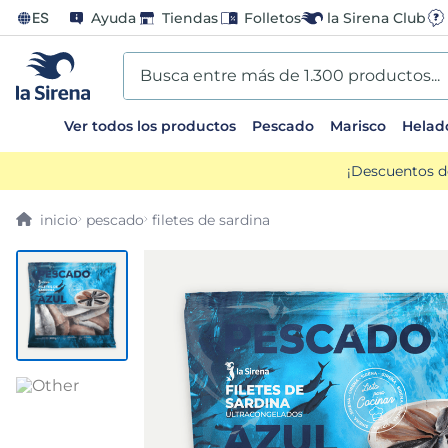
ES
Ayuda
Tiendas
Folletos
la Sirena Club
Busca entre más de 1.300 productos...
Ver todos los productos
Pescado
Marisco
Helad
TÉRMINOS MÁS BUSCADOS
¡Descuentos d
1
.
helados sirena
pescado
filetes de sardina
2
.
gambas
3
.
patatas
4
.
gamba
5
.
verduras
6
.
croquetas