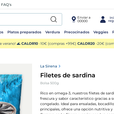
FAQ's
Enviar a
00000
os
Platos preparados
Verdura
Precocinados
Veggies
P
e verano! 🌊
CALOR10
-10€ (compras +99€)
CALOR20
-20€ (comp
La Sirena
Filetes de sardina
Bolsa 500g
Rico en omega-3, nuestros filetes de sar
frescura y sabor característico gracias a 
congelado. Ideal para ensaladas, bocadillo
principales, ofrece una opción nutritiva y 