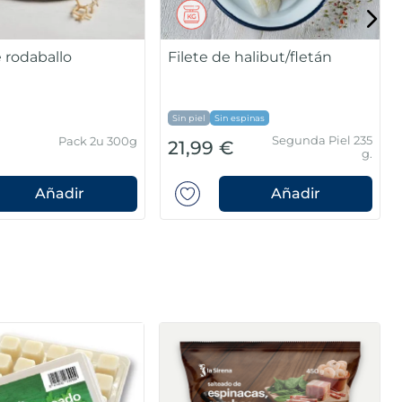
e rodaballo
Filete de halibut/fletán
m
Sin piel
Sin espinas
Segunda Piel 235
Pack 2u 300g
21,99 €
g.
Añadir
Añadir