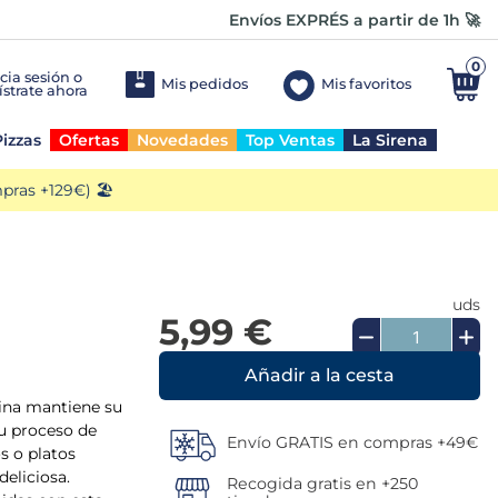
Envíos EXPRÉS a partir de 1h 🚀
0
Mis pedidos
Mis favoritos
izzas
Ofertas
Novedades
Top Ventas
La Sirena
ras +129€) 🏖️
uds
5,99 €
Añadir a la cesta
dina mantiene su
su proceso de
Envío GRATIS en compras +49€
s o platos
deliciosa.
Recogida gratis en +250