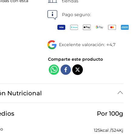
idas con esta
tiendas
Pago seguro:
Excelente valoración: ⭐4,7
ón Nutricional
edios
Por 100g
co
125
kcal /
524
Kj