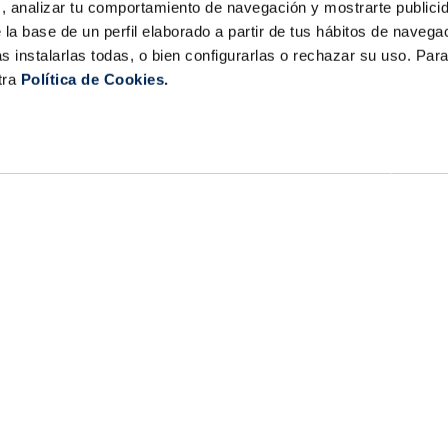
s, analizar tu comportamiento de navegación y mostrarte publici
 la base de un perfil elaborado a partir de tus hábitos de naveg
s instalarlas todas, o bien configurarlas o rechazar su uso. Pa
tra
Política de Cookies.
la Sirena
Contacta con nosotros
Club la Sirena
¿Tienes alguna consulta sob
Hostelería
nuestros servicios o product
Familia numerosa
Tiendas
sac@lasirena.es
Trucos de cocina
900 21 06 21
Recetas
Promociones - Bases legales
De lunes a sábado de 9:00 a 
Aviso legal
Política de privacidad
Algunas tiendas abiertas el
Condiciones de compra
Política de cookies
Política LLMS