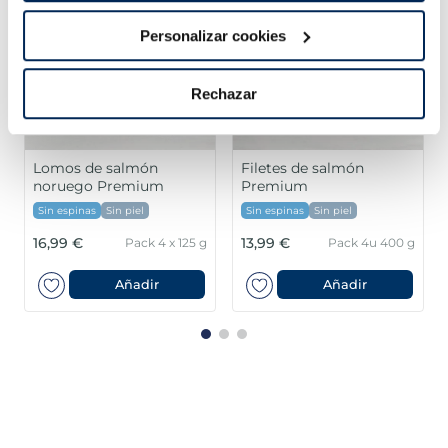
Personalizar cookies
Rechazar
Sin espinas
Sin espinas
5,99 €
15,99 €
u 400 g
Pack 180 g
Pack 4
Añadir
Añadir