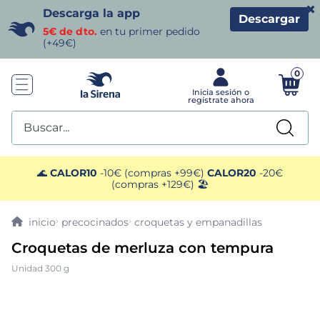
×
Descarga la app
Descargar
5€ de dto.
en tu primer pedido
(+49€)
0
Buscar...
TÉRMINOS MÁS BUSCADOS
🌊
CALOR10
-10€ (compras +99€)
CALOR20
-20€
(compras +129€) 🏖️
1
.
helados sirena
precocinados
croquetas y empanadillas
2
.
gambas
Croquetas de merluza con tempura
Unidad 300 g
3
.
patatas
4
.
gamba