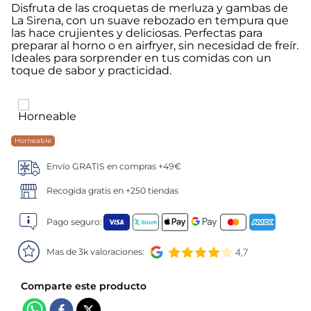
Disfruta de las croquetas de merluza y gambas de
La Sirena, con un suave rebozado en tempura que
5
.
verduras
las hace crujientes y deliciosas. Perfectas para
preparar al horno o en airfryer, sin necesidad de freír.
6
.
croquetas
Ideales para sorprender en tus comidas con un
toque de sabor y practicidad.
7
.
canelones
8
.
gambon
Horneable
9
.
listísimos
Envío GRATIS en compras +49€
Recogida gratis en +250 tiendas
10
.
pollo
Pago seguro:
Mas de 3k valoraciones: