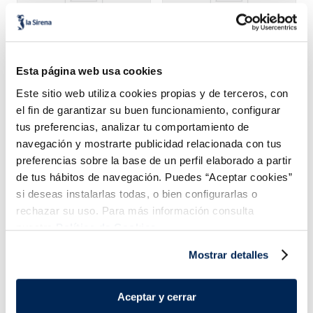
Esta página web usa cookies
Croquetas de cocido
Mini empanadillas de
Premium
atún
Este sitio web utiliza cookies propias y de terceros, con
2,99 €
2,49 €
Bolsa 280g
Bolsa 500g
el fin de garantizar su buen funcionamiento, configurar
tus preferencias, analizar tu comportamiento de
Añadir
Añadir
navegación y mostrarte publicidad relacionada con tus
preferencias sobre la base de un perfil elaborado a partir
de tus hábitos de navegación. Puedes “Aceptar cookies”
si deseas instalarlas todas, o bien configurarlas o
rechazar su uso. Para más información consulta
nuestra
Política de Cookies.
Mostrar detalles
¡Combínalo y hazte un menú de 10!
Aceptar y cerrar
Filetes de lubina
Lomos de merluza
Premium
austral MSC Premium