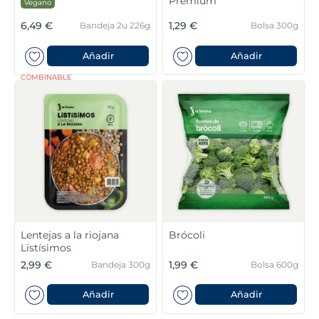
Premium
Vegano
6,49 €
1,29 €
Bandeja 2u 226g
Bolsa 300g
Añadir
Añadir
COMBINABLE
Lentejas a la riojana
Brócoli
Listísimos
2,99 €
1,99 €
Bandeja 300g
Bolsa 600g
Añadir
Añadir