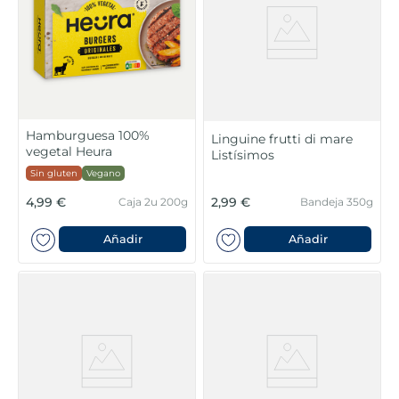
Hamburguesa 100%
Linguine frutti di mare
vegetal Heura
Listísimos
Sin gluten
Vegano
4,99 €
2,99 €
Caja 2u 200g
Bandeja 350g
Añadir
Añadir