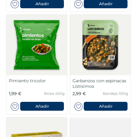
Añadir
Añadir
Pimiento tricolor
Garbanzos con espinacas
Listísimos
1,99 €
2,99 €
Bolsa 450g
Bandeja 300g
Añadir
Añadir