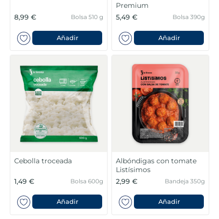
Premium
8,99 €
5,49 €
Bolsa 510 g
Bolsa 390g
Añadir
Añadir
Cebolla troceada
Albóndigas con tomate
Listísimos
1,49 €
2,99 €
Bolsa 600g
Bandeja 350g
Añadir
Añadir