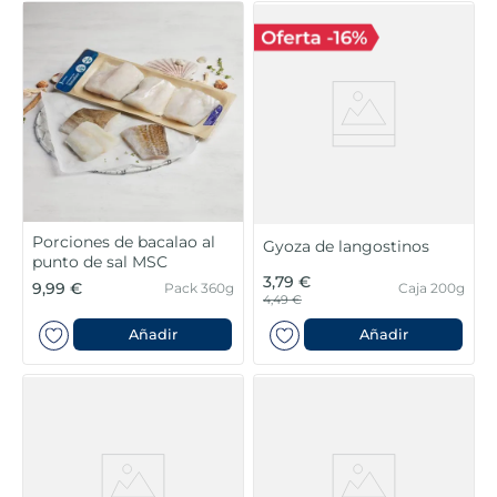
Porciones de bacalao al
Gyoza de langostinos
punto de sal MSC
3,79 €
9,99 €
Pack 360g
Caja 200g
4,49 €
Añadir
Añadir