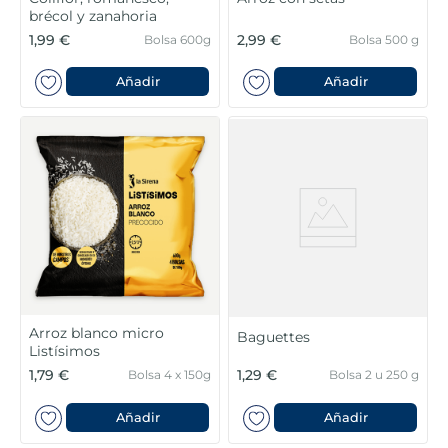
brécol y zanahoria
1,99 €
2,99 €
Bolsa 600g
Bolsa 500 g
Añadir
Añadir
Arroz blanco micro
Baguettes
Listísimos
1,79 €
1,29 €
Bolsa 4 x 150g
Bolsa 2 u 250 g
Añadir
Añadir