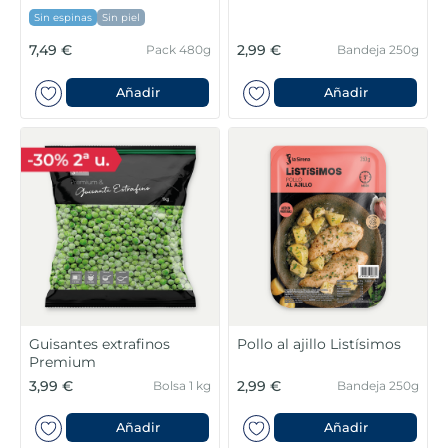
Sin espinas
Sin piel
7,49 €
2,99 €
Pack 480g
Bandeja 250g
Añadir
Añadir
Guisantes extrafinos
Pollo al ajillo Listísimos
Premium
3,99 €
2,99 €
Bolsa 1 kg
Bandeja 250g
Añadir
Añadir