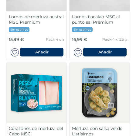
Lomos de merluza austral
Lomos bacalao MSC al
MSC Premium
punto sal Premium
Sin espinas
Sin espinas
15,99 €
16,99 €
Pack 4 un
Pack 4 x 125 g
Añadir
Añadir
Corazones de merluza del
Merluza con salsa verde
Cabo MSC
Listísimos