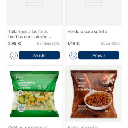
Tallarines a las finas
Verdura para sofrito
hierbas con salmón
Listísimos
2,99 €
1,49 €
Bandeja 350g
Bolsa 450g
Añadir
Añadir
Coliflor, romanesco,
Arroz con setas