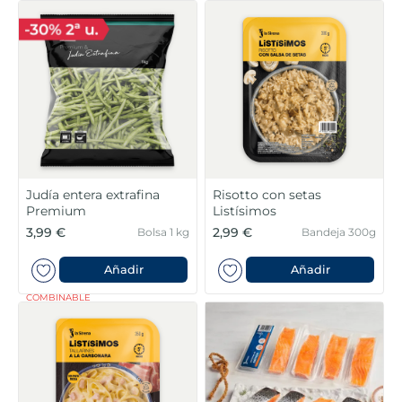
Judía entera extrafina
Risotto con setas
Premium
Listísimos
3,99 €
2,99 €
Bolsa 1 kg
Bandeja 300g
Añadir
Añadir
COMBINABLE