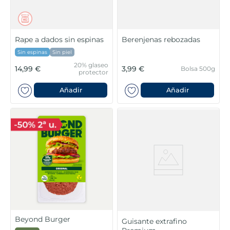
Rape a dados sin espinas
Berenjenas rebozadas
Sin espinas
Sin piel
20% glaseo
14,99 €
3,99 €
Bolsa 500g
protector
Añadir
Añadir
Beyond Burger
Guisante extrafino