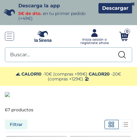
×
Descarga la app
Descargar
5€ de dto.
en tu primer pedido
(+49€)
0
Buscar...
TÉRMINOS MÁS BUSCADOS
🌊
CALOR10
-10€ (compras +99€)
CALOR20
-20€
(compras +129€) 🏖️
1
.
helados sirena
2
.
gambas
67
productos
3
.
patatas
Filtrar
4
.
gamba