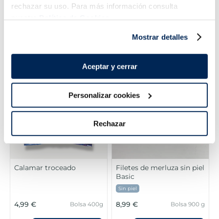
rechazar su uso. Para más información consulta
Spaghetti boloñesa
Pisto de verduras
nuestra
Política de Cookies.
2,99 €
2,79 €
Bandeja 350g
Bolsa 450g
Mostrar detalles
Añadir
Añadir
Aceptar y cerrar
Personalizar cookies
Rechazar
Calamar troceado
Filetes de merluza sin piel
Basic
Sin piel
4,99 €
8,99 €
Bolsa 400g
Bolsa 900 g