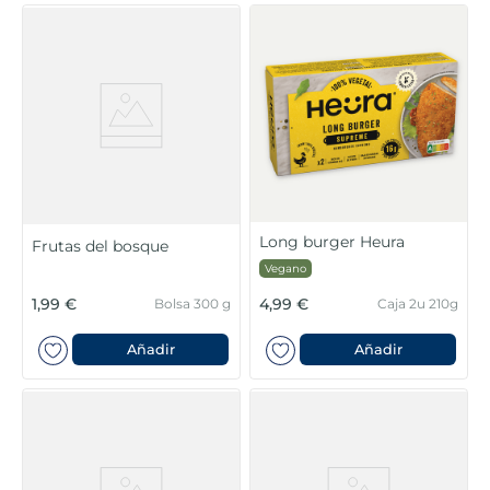
Long burger Heura
Frutas del bosque
Vegano
1,99 €
4,99 €
Bolsa 300 g
Caja 2u 210g
Añadir
Añadir