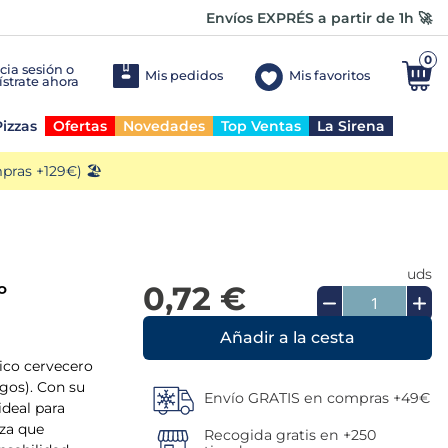
Envíos EXPRÉS a partir de 1h 🚀
0
Mis pedidos
Mis favoritos
izzas
Ofertas
Novedades
Top Ventas
La Sirena
ras +129€) 🏖️
uds
0,72 €
º
Añadir a la cesta
sico cervecero
rgos). Con su
Envío GRATIS en compras +49€
ideal para
eza que
Recogida gratis en +250