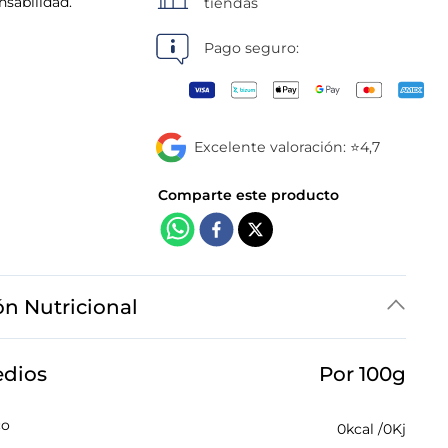
nsabilidad.
tiendas
Pago seguro:
Excelente valoración: ⭐4,7
ón Nutricional
edios
Por 100g
co
0
kcal /
0
Kj