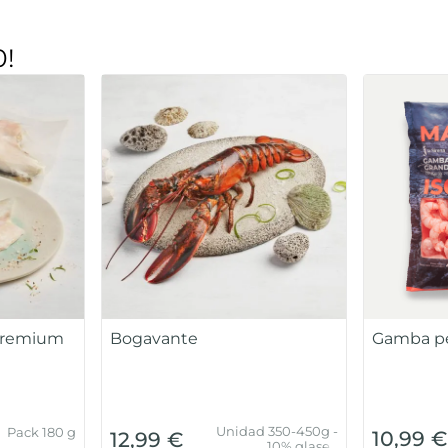
0!
 Premium
Bogavante
Gamba pe
Unidad 350-450g -
Pack 180 g
10,99 
12,99 €
10% glaseo