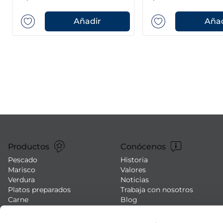
Añadir
Añad
Productos
Conócenos
Pescado
Historia
Marisco
Valores
Verdura
Noticias
Platos preparados
Trabaja con nosotros
Carne
Blog
Helados y postres
Eventos
FAQs (preguntas frecuentes)