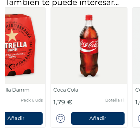
También te puede interesar...
Agua Font Vella
Coca Cola Zero
Pack 6 unidades
4,50 €
1,79 €
Añadir
Añad