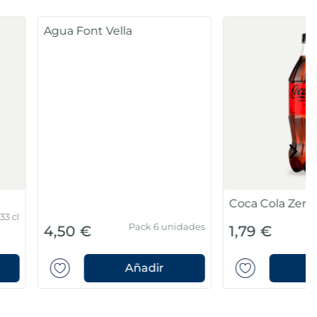
Cerveza Voll Damm 7.2º
a
Botella 1 l
Lata 33 cl
1,02 €
Añadir
Añadir