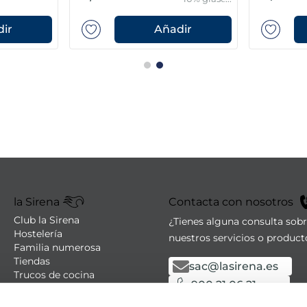
protector
ir
Añadir
la Sirena
Contacta con nosotros
Club la Sirena
¿Tienes alguna consulta sob
Hostelería
nuestros servicios o product
Familia numerosa
Tiendas
sac@lasirena.es
Trucos de cocina
900 21 06 21
Recetas
Promociones - Bases legales
De lunes a sábado de 9:00 a 