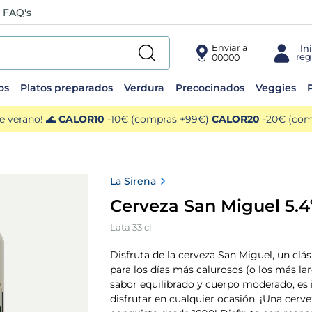
FAQ's
Enviar a
00000
os
Platos preparados
Verdura
Precocinados
Veggies
P
e verano! 🌊
CALOR10
-10€ (compras +99€)
CALOR20
-20€ (comp
La Sirena
Cerveza San Miguel 5.4
Lata 33 cl
Disfruta de la cerveza San Miguel, un clá
para los días más calurosos (o los más la
sabor equilibrado y cuerpo moderado, es 
disfrutar en cualquier ocasión. ¡Una cerv