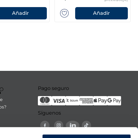
Añadir
Añadir
Pago seguro
re
os?
Síguenos
21:00h