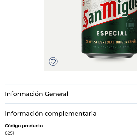
7
.
canelones
8
.
gambon
9
.
listísimos
10
.
pollo
Información General
Información complementaria
Código producto
8251