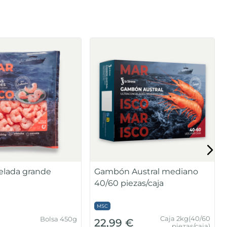
lada grande
Gambón Austral mediano
40/60 piezas/caja
MSC
Caja 2kg(40/60
Bolsa 450g
€
22,99 €
piezas/caja)