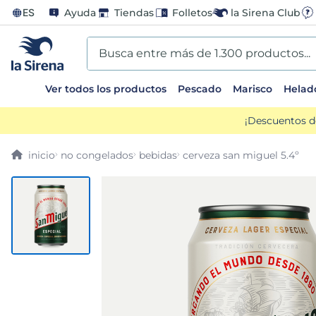
ES
Ayuda
Tiendas
Folletos
la Sirena Club
Busca entre más de 1.300 productos...
Ver todos los productos
Pescado
Marisco
Helad
TÉRMINOS MÁS BUSCADOS
¡Descuentos d
1
.
helados sirena
no congelados
bebidas
cerveza san miguel 5.4º
2
.
gambas
3
.
patatas
4
.
gamba
5
.
verduras
6
.
croquetas