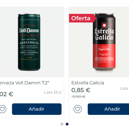
Cerveza Estrella Damm
Coca Col
Botella 1 l
Pack 6 uds
3,66 €
1,79 €
ir
Añadir