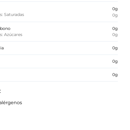
0
g
es: Saturadas
0
g
rbono
0
g
es: Azúcares
0
g
ia
0
g
0
g
0
g
:
alérgenos