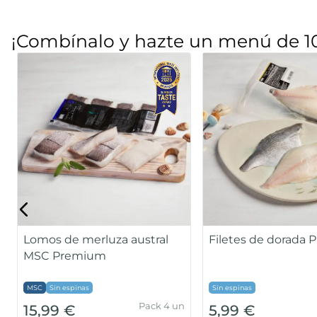
¡Combínalo y hazte un menú de 1
Lomos de merluza austral
Filetes de dorada
MSC Premium
MSC
Sin espinas
Sin espinas
Pack 4 un
15,99 €
5,99 €