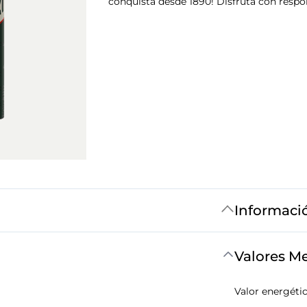
conquista desde 1890! Disfruta con respo
Informaci
Valores M
Valor energéti