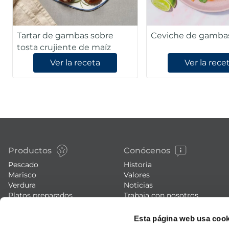
Tartar de gambas sobre
Ceviche de gamba
tosta crujiente de maíz
Ver la receta
Ver la rece
Productos
Conócenos
Pescado
Historia
Marisco
Valores
Verdura
Noticias
Platos preparados
Trabaja con nosotros
Carne
Blog
Esta página web usa cook
Helados y postres
Eventos