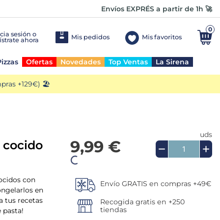
Envíos EXPRÉS a partir de 1h 🚀
0
Mis pedidos
Mis favoritos
izzas
Ofertas
Novedades
Top Ventas
La Sirena
ras +129€) 🏖️
uds
9,99 €
 cocido
Añadir a la cesta
ocidos con
ongelarlos en
Envío GRATIS en compras +49€
 a tus recetas
e pasta!
Recogida gratis en +250