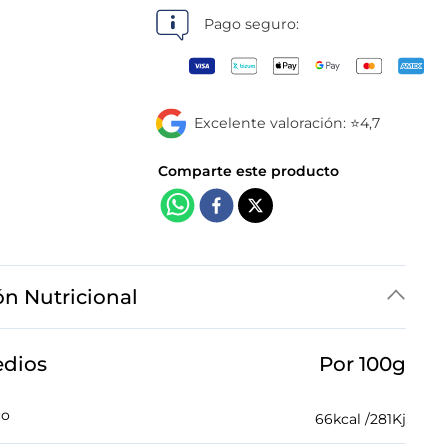
tiendas
Pago seguro:
Excelente valoración: ⭐4,7
ón Nutricional
edios
Por 100g
co
66
kcal /
281
Kj