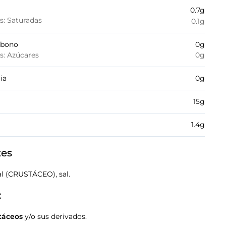
0.7
g
es: Saturadas
0.1
g
rbono
0
g
es: Azúcares
0
g
ia
0
g
15
g
1.4
g
tes
l (CRUSTÁCEO), sal.
:
táceos
y/o sus derivados.