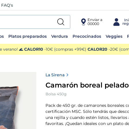
FAQ's
Enviar a
00000
os
Platos preparados
Verdura
Precocinados
Veggies
P
e verano! 🌊
CALOR10
-10€ (compras +99€)
CALOR20
-20€ (comp
La Sirena
Camarón boreal pelado
Bolsa 450g
Pack de 450 gr. de camarones boreales c
certificación MSC. Sólo tendrás que desc
una rejilla y cuando estén listos, llevarlos
favoritas. ¡Quedan ideales con un plato d