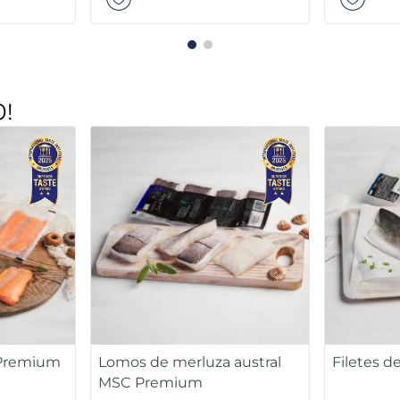
Añadir
Añadir
0!
omos de merluza austral
Filetes de lubina Premi
SC Premium