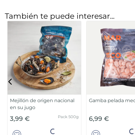
También te puede interesar...
 origen nacional
Gamba pelada mediana
A
M
Pack 500g
Bolsa 360g
6,99 €
1