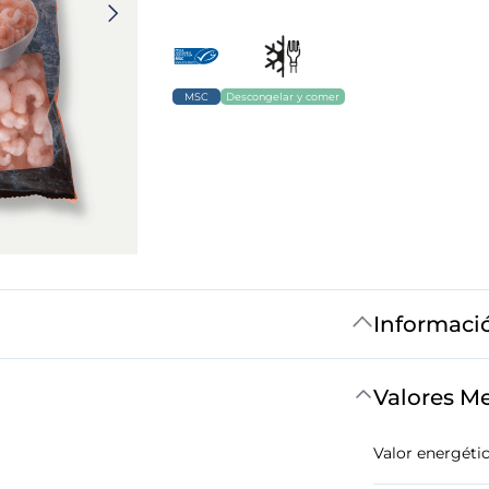
MSC
Descongelar y comer
Informaci
Valores M
Valor energéti