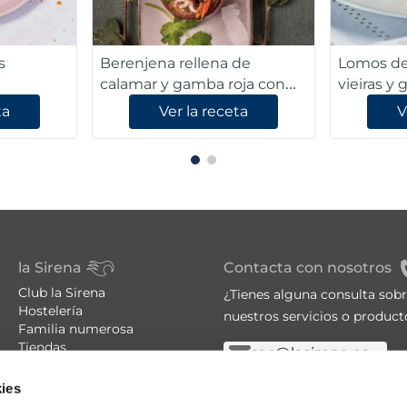
s
Berenjena rellena de
Lomos de
calamar y gamba roja con
vieiras y
verduras asiáticas
ta
Ver la receta
V
la Sirena
Contacta con nosotros
Club la Sirena
¿Tienes alguna consulta sob
Hostelería
nuestros servicios o product
Familia numerosa
Tiendas
sac@lasirena.es
Trucos de cocina
900 21 06 21
ies
Recetas