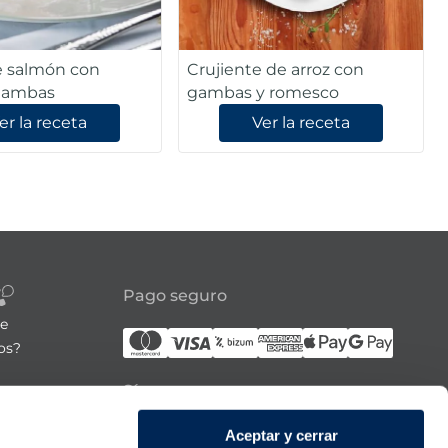
 salmón con
Crujiente de arroz con
 gambas
gambas y romesco
er la receta
Ver la receta
Pago seguro
re
os?
Síguenos
Aceptar y cerrar