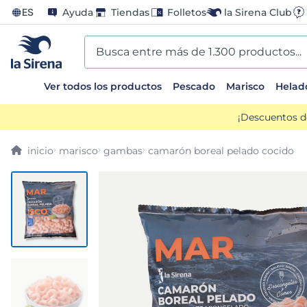
ES
Ayuda
Tiendas
Folletos
la Sirena Club
Busca entre más de 1.300 productos...
Ver todos los productos
Pescado
Marisco
Helad
TÉRMINOS MÁS BUSCADOS
¡Descuentos d
1
.
helados sirena
marisco
gambas
camarón boreal pelado cocido
2
.
gambas
3
.
patatas
4
.
gamba
5
.
verduras
6
.
croquetas