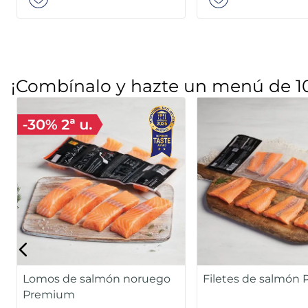
Añadir
Añadir
¡Combínalo y hazte un menú de 1
salmón noruego
Filetes de salmón Premium
L
M