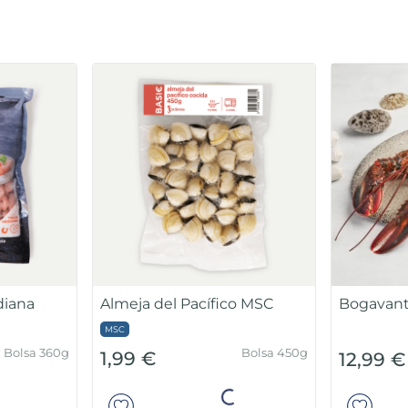
lmeja del Pacífico MSC
Bogavante
SC
Unidad 350-45
Bolsa 450g
,99 €
12,99 €
10% gl
prot