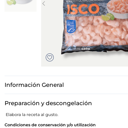
7
.
canelones
8
.
gambon
9
.
sushi
10
.
listísimos
Información General
Preparación y descongelación
Elabora la receta al gusto.
Condiciones de conservación y/o utilización